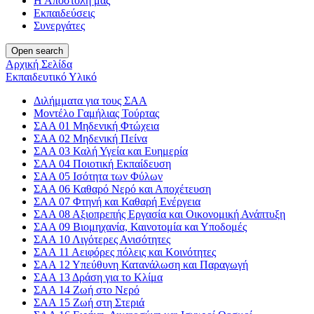
Η Αποστολή μας
Εκπαιδεύσεις
Συνεργάτες
Open search
Αρχική Σελίδα
Εκπαιδευτικό Υλικό
Διλήμματα για τους ΣΑΑ
Μοντέλο Γαμήλιας Τούρτας
ΣΑΑ 01 Μηδενική Φτώχεια
ΣΑΑ 02 Μηδενική Πείνα
ΣΑΑ 03 Καλή Υγεία και Ευημερία
ΣΑΑ 04 Ποιοτική Εκπαίδευση
ΣΑΑ 05 Ισότητα των Φύλων
ΣΑΑ 06 Καθαρό Νερό και Αποχέτευση
ΣΑΑ 07 Φτηνή και Καθαρή Ενέργεια
ΣΑΑ 08 Αξιοπρεπής Εργασία και Οικονομική Ανάπτυξη
ΣΑΑ 09 Βιομηχανία, Καινοτομία και Υποδομές
ΣΑΑ 10 Λιγότερες Ανισότητες
ΣΑΑ 11 Αειφόρες πόλεις και Κοινότητες
ΣΑΑ 12 Υπεύθυνη Κατανάλωση και Παραγωγή
ΣΑΑ 13 Δράση για το Κλίμα
ΣΑΑ 14 Ζωή στο Νερό
ΣΑΑ 15 Ζωή στη Στεριά