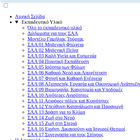
Αρχική Σελίδα
Εκπαιδευτικό Υλικό
Όλο το εκπαιδευτικό υλικό
Διλήμματα για τους ΣΑΑ
Μοντέλο Γαμήλιας Τούρτας
ΣΑΑ 01 Μηδενική Φτώχεια
ΣΑΑ 02 Μηδενική Πείνα
ΣΑΑ 03 Καλή Υγεία και Ευημερία
ΣΑΑ 04 Ποιοτική Εκπαίδευση
ΣΑΑ 05 Ισότητα των Φύλων
ΣΑΑ 06 Καθαρό Νερό και Αποχέτευση
ΣΑΑ 07 Φτηνή και Καθαρή Ενέργεια
ΣΑΑ 08 Αξιοπρεπής Εργασία και Οικονομική Ανάπτυξη
ΣΑΑ 09 Βιομηχανία, Καινοτομία και Υποδομές
ΣΑΑ 10 Λιγότερες Ανισότητες
ΣΑΑ 11 Αειφόρες πόλεις και Κοινότητες
ΣΑΑ 12 Υπεύθυνη Κατανάλωση και Παραγωγή
ΣΑΑ 13 Δράση για το Κλίμα
ΣΑΑ 14 Ζωή στο Νερό
ΣΑΑ 15 Ζωή στη Στεριά
ΣΑΑ 16 Ειρήνη, Δικαιοσύνη και Ισχυροί Θεσμοί
ΣΑΑ 17 Συνεργασία για τους Στόχους