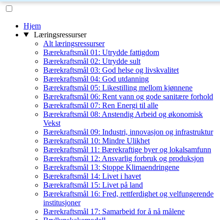
Hjem
Læringsressurser
Alt læringsressurser
Bærekraftsmål 01: Utrydde fattigdom
Bærekraftsmål 02: Utrydde sult
Bærekraftsmål 03: God helse og livskvalitet
Bærekraftsmål 04: God utdanning
Bærekraftsmål 05: Likestilling mellom kjønnene
Bærekraftsmål 06: Rent vann og gode sanitære forhold
Bærekraftsmål 07: Ren Energi til alle
Bærekraftsmål 08: Anstendig Arbeid og økonomisk
Vekst
Bærekraftsmål 09: Industri, innovasjon og infrastruktur
Bærekraftsmål 10: Mindre Ulikhet
Bærekraftsmål 11: Bærekraftige byer og lokalsamfunn
Bærekraftsmål 12: Ansvarlig forbruk og produksjon
Bærekraftsmål 13: Stoppe Klimaendringene
Bærekraftsmål 14: Livet i havet
Bærekraftsmål 15: Livet på land
Bærekraftsmål 16: Fred, rettferdighet og velfungerende
institusjoner
Bærekraftsmål 17: Samarbeid for å nå målene