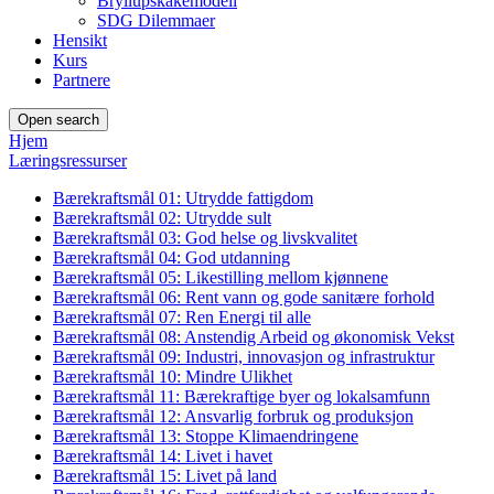
Bryllupskakemodell
SDG Dilemmaer
Hensikt
Kurs
Partnere
Open search
Hjem
Læringsressurser
Bærekraftsmål 01: Utrydde fattigdom
Bærekraftsmål 02: Utrydde sult
Bærekraftsmål 03: God helse og livskvalitet
Bærekraftsmål 04: God utdanning
Bærekraftsmål 05: Likestilling mellom kjønnene
Bærekraftsmål 06: Rent vann og gode sanitære forhold
Bærekraftsmål 07: Ren Energi til alle
Bærekraftsmål 08: Anstendig Arbeid og økonomisk Vekst
Bærekraftsmål 09: Industri, innovasjon og infrastruktur
Bærekraftsmål 10: Mindre Ulikhet
Bærekraftsmål 11: Bærekraftige byer og lokalsamfunn
Bærekraftsmål 12: Ansvarlig forbruk og produksjon
Bærekraftsmål 13: Stoppe Klimaendringene
Bærekraftsmål 14: Livet i havet
Bærekraftsmål 15: Livet på land