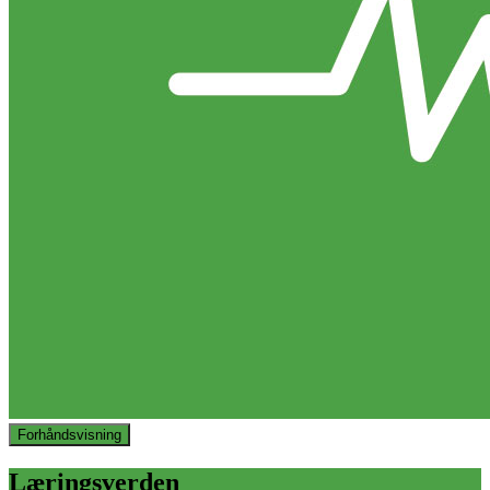
Forhåndsvisning
Læringsverden