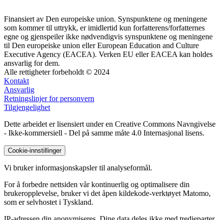
Finansiert av Den europeiske union. Synspunktene og meningene
som kommer til uttrykk, er imidlertid kun forfatterens/forfatternes
egne og gjenspeiler ikke nødvendigvis synspunktene og meningene
til Den europeiske union eller European Education and Culture
Executive Agency (EACEA). Verken EU eller EACEA kan holdes
ansvarlig for dem.
Alle rettigheter forbeholdt © 2024
Kontakt
Ansvarlig
Retningslinjer for personvern
Tilgjengelighet
Dette arbeidet er lisensiert under en Creative Commons Navngivelse
- Ikke-kommersiell - Del på samme måte 4.0 Internasjonal lisens.
Cookie-innstillinger
Vi bruker informasjonskapsler til analyseformål.
For å forbedre nettsiden vår kontinuerlig og optimalisere din
brukeropplevelse, bruker vi det åpen kildekode-verktøyet Matomo,
som er selvhostet i Tyskland.
IP-adressen din anonymiseres. Dine data deles ikke med tredjeparter.