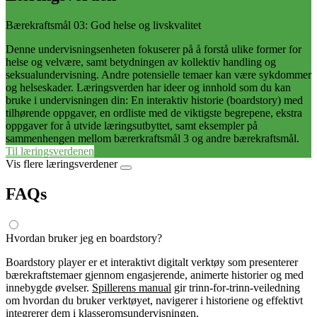
Bærekraftsmål 03: God helse og livskvalitet
Denne undervisningsenheten fokuserer på å forstå ulike former for
helse og velvære, samt betydningen av kollektiv handling og
seksualundervisning. Andre potensielle temaer kan være sykdommer
og helseskader. Læringsverden har ideer og innhold som du kan
bruke i undervisningen din: En interaktiv historie (boardstory) med
tilhørende oppgaver, en ordliste med de viktigste begrepene, ekstra
oppgaver for å utvide læringsutbyttet, samt eksempler på
sammenhengen mellom bærerkraftsmål 3 og andre bærekraftsmål.
Til læringsverdenen
Vis flere læringsverdener
FAQs
Hvordan bruker jeg en boardstory?
Boardstory player er et interaktivt digitalt verktøy som presenterer
bærekraftstemaer gjennom engasjerende, animerte historier og med
innebygde øvelser.
Spillerens manual
gir trinn-for-trinn-veiledning
om hvordan du bruker verktøyet, navigerer i historiene og effektivt
integrerer dem i klasseromsundervisningen.