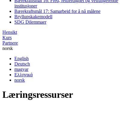
Bærekraftsmål 16: Fred, rettferdighet og velfungerende
institusjoner
Bærekraftsmål 17: Samarbeid for å nå målene
Bryllupskakemodell
SDG Dilemmaer
Hensikt
Kurs
Partnere
norsk
English
Deutsch
magyar
Ελληνικά
norsk
Læringsressurser