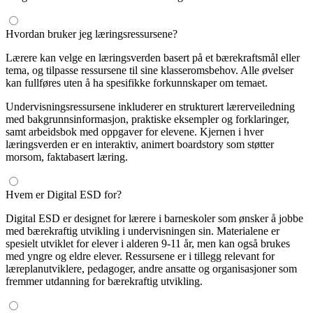
Hvordan bruker jeg læringsressursene?
Lærere kan velge en læringsverden basert på et bærekraftsmål eller
tema, og tilpasse ressursene til sine klasseromsbehov. Alle øvelser
kan fullføres uten å ha spesifikke forkunnskaper om temaet.
Undervisningsressursene inkluderer en strukturert lærerveiledning
med bakgrunnsinformasjon, praktiske eksempler og forklaringer,
samt arbeidsbok med oppgaver for elevene. Kjernen i hver
læringsverden er en interaktiv, animert boardstory som støtter
morsom, faktabasert læring.
Hvem er Digital ESD for?
Digital ESD er designet for lærere i barneskoler som ønsker å jobbe
med bærekraftig utvikling i undervisningen sin. Materialene er
spesielt utviklet for elever i alderen 9-11 år, men kan også brukes
med yngre og eldre elever. Ressursene er i tillegg relevant for
læreplanutviklere, pedagoger, andre ansatte og organisasjoner som
fremmer utdanning for bærekraftig utvikling.