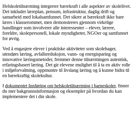
Helskoletilnærming integrerer bærekraft i alle aspekter av skolelivet.
Det inkluder læreplan, pensum, infrastruktur, daglig drift og
samarbeid med lokalsamfunnet. Det sikrer at bærekraft ikke bare
læres i klasserommet, men demonstreres gjennom virkelige
handlinger som involverer alle interessenter – elever, lærere,
foreldre, skolepersonell, lokale myndigheter, NGOer og samfunnet
for øvrig.
Ved å engasjere elever i praktiske aktiviteter som skolehager,
utendørs læring, avfallsreduksjon, vann- og energisparing og
innovative læringsmetoder, fremmer denne tilnærmingen autentisk,
erfaringsbasert læring. Det gir elevene mulighet til å ta en aktiv rolle
i miljøforvaltning, oppmuntre til livslang læring og å kunne bidra til
en bærekraftig skolekultur.
I
dokumentet Innføring om helskoletilnærming i barneskoler
, finner
du mer bakgrunnsinformasjon og eksempler på hvordan du kan
implementere det i din skole.