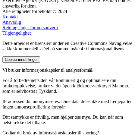
Executive Agency (EACEA). Verken EU eller EACEA kan holdes
ansvarlig for dem.
Alle rettigheter forbeholdt © 2024
Kontakt
Ansvarlig
Retningslinjer for personvern
Tilgjengelighet
Dette arbeidet er lisensiert under en Creative Commons Navngivelse
- Ikke-kommersiell - Del på samme måte 4.0 Internasjonal lisens.
Cookie-innstillinger
Vi bruker informasjonskapsler til analyseformål.
For å forbedre nettsiden vår kontinuerlig og optimalisere din
brukeropplevelse, bruker vi det åpen kildekode-verktøyet Matomo,
som er selvhostet i Tyskland.
IP-adressen din anonymiseres. Dine data deles ikke med tredjeparter.
Ingen annonseprofilering foregår.
Ditt samtykke er frivillig, men hjelper oss mye. Du kan når som
helst trekke det tilbake.
Godtar du bruk av informasjonskapsler til sporing?