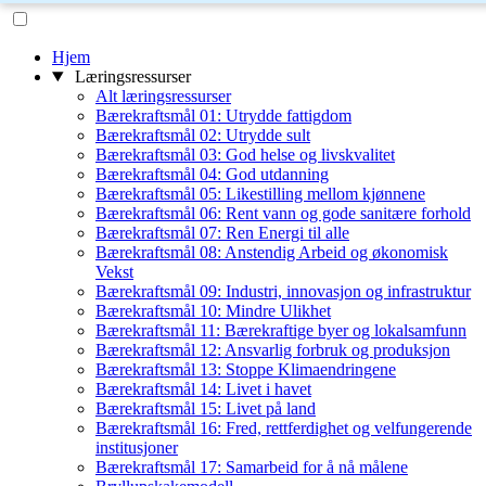
Hjem
Læringsressurser
Alt læringsressurser
Bærekraftsmål 01: Utrydde fattigdom
Bærekraftsmål 02: Utrydde sult
Bærekraftsmål 03: God helse og livskvalitet
Bærekraftsmål 04: God utdanning
Bærekraftsmål 05: Likestilling mellom kjønnene
Bærekraftsmål 06: Rent vann og gode sanitære forhold
Bærekraftsmål 07: Ren Energi til alle
Bærekraftsmål 08: Anstendig Arbeid og økonomisk
Vekst
Bærekraftsmål 09: Industri, innovasjon og infrastruktur
Bærekraftsmål 10: Mindre Ulikhet
Bærekraftsmål 11: Bærekraftige byer og lokalsamfunn
Bærekraftsmål 12: Ansvarlig forbruk og produksjon
Bærekraftsmål 13: Stoppe Klimaendringene
Bærekraftsmål 14: Livet i havet
Bærekraftsmål 15: Livet på land
Bærekraftsmål 16: Fred, rettferdighet og velfungerende
institusjoner
Bærekraftsmål 17: Samarbeid for å nå målene