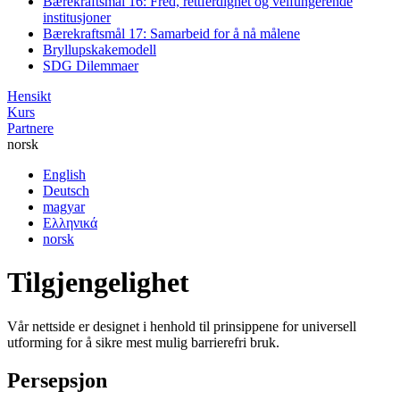
Bærekraftsmål 16: Fred, rettferdighet og velfungerende
institusjoner
Bærekraftsmål 17: Samarbeid for å nå målene
Bryllupskakemodell
SDG Dilemmaer
Hensikt
Kurs
Partnere
norsk
English
Deutsch
magyar
Ελληνικά
norsk
Tilgjengelighet
Vår nettside er designet i henhold til prinsippene for universell
utforming for å sikre mest mulig barrierefri bruk.
Persepsjon