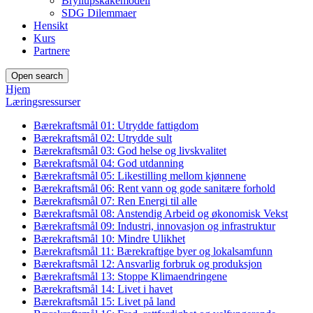
Bryllupskakemodell
SDG Dilemmaer
Hensikt
Kurs
Partnere
Open search
Hjem
Læringsressurser
Bærekraftsmål 01: Utrydde fattigdom
Bærekraftsmål 02: Utrydde sult
Bærekraftsmål 03: God helse og livskvalitet
Bærekraftsmål 04: God utdanning
Bærekraftsmål 05: Likestilling mellom kjønnene
Bærekraftsmål 06: Rent vann og gode sanitære forhold
Bærekraftsmål 07: Ren Energi til alle
Bærekraftsmål 08: Anstendig Arbeid og økonomisk Vekst
Bærekraftsmål 09: Industri, innovasjon og infrastruktur
Bærekraftsmål 10: Mindre Ulikhet
Bærekraftsmål 11: Bærekraftige byer og lokalsamfunn
Bærekraftsmål 12: Ansvarlig forbruk og produksjon
Bærekraftsmål 13: Stoppe Klimaendringene
Bærekraftsmål 14: Livet i havet
Bærekraftsmål 15: Livet på land