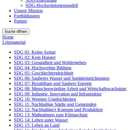
SDG-Dilemmata
SDG-Hochzeitstortenmodell
Unsere Mission
Fortbildungen
Partner
Suche öffnen
Home
Lehrmaterial
SDG 01: Keine Armut
SDG 02: Kein Hunger
SDG 03: Gesundheit und Wohlergehen
SDG 04: Hochwertige Bildung
SDG 05: Geschlechtergleichheit
SDG 06: Sauberes Wasser und Sanitäreinrichtungen
SDG 07: Bezahlbare und Saubere Energie
SDG 08: Menschenwürdige Arbeit und Wirtschaftswachstum
SDG 09: Industrie, Innovation und Infrastruktur
SDG 10: Weniger Ungleichheiten
SDG 11: Nachhaltige Städte und Gemeinden
SDG 12: Nachhaltige/r Konsum und Produktion
SDG 13: Maßnahmen zum Klimaschutz
SDG 14: Leben unter Wasser
SDG 15: Leben an Land