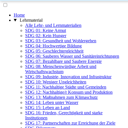
Home
Lehrmaterial
Alle Lehr- und Lernmaterialien
SDG 01: Keine Armut
SDG 02: Kein Hunger
SDG 03: Gesundheit und Wohlergehen
SDG 04: Hochwertige Bildung
SDG 05: Geschlechtergleichheit
SDG 06: Sauberes Wasser und Sanitäreinrichtungen
SDG 07: Bezahlbare und Saubere Energie
SDG 08: Menschenwürdige Arbeit und
Wirtschaftswachstum
SDG 09: Industrie, Innovation und Infrastruktur
SDG 10: Weniger Ungleichheiten
SDG 11: Nachhaltige Städte und Gemeinden
SDG 12: Nachhaltige/r Konsum und Produktion
SDG 13: Maßnahmen zum Klimaschutz
SDG 14: Leben unter Wasser
SDG 15: Leben an Land
SDG 16: Frieden, Gerechtigkeit und starke
Institutionen
SDG 17: Partnerschaften zur Erreichung der Ziele