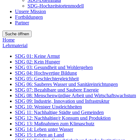
SDG-Dilemmata
SDG-Hochzeitstortenmodell
Unsere Mission
Fortbildungen
Partner
Suche öffnen
Home
Lehrmaterial
SDG 01: Keine Armut
SDG 02: Kein Hunger
SDG 03: Gesundheit und Wohlergehen
SDG 04: Hochwertige Bildung
SDG 05: Geschlechtergleichheit
SDG 06: Sauberes Wasser und Sanitäreinrichtungen
SDG 07: Bezahlbare und Saubere Energie
SDG 08: Menschenwürdige Arbeit und Wirtschaftswachstum
SDG 09: Industrie, Innovation und Infrastruktur
SDG 10: Weniger Ungleichheiten
SDG 11: Nachhaltige Städte und Gemeinden
SDG 12: Nachhaltige/r Konsum und Produktion
SDG 13: Maßnahmen zum Klimaschutz
SDG 14: Leben unter Wasser
SDG 15: Leben an Land