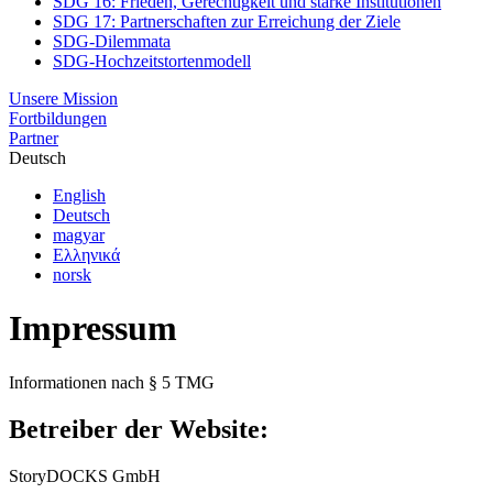
SDG 16: Frieden, Gerechtigkeit und starke Institutionen
SDG 17: Partnerschaften zur Erreichung der Ziele
SDG-Dilemmata
SDG-Hochzeitstortenmodell
Unsere Mission
Fortbildungen
Partner
Deutsch
English
Deutsch
magyar
Ελληνικά
norsk
Impressum
Informationen nach § 5 TMG
Betreiber der Website:
StoryDOCKS GmbH