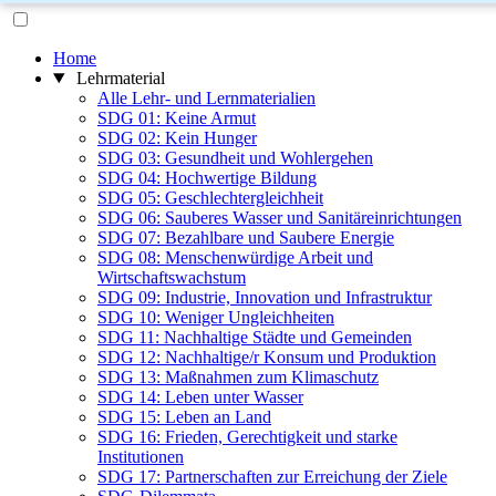
Home
Lehrmaterial
Alle Lehr- und Lernmaterialien
SDG 01: Keine Armut
SDG 02: Kein Hunger
SDG 03: Gesundheit und Wohlergehen
SDG 04: Hochwertige Bildung
SDG 05: Geschlechtergleichheit
SDG 06: Sauberes Wasser und Sanitäreinrichtungen
SDG 07: Bezahlbare und Saubere Energie
SDG 08: Menschenwürdige Arbeit und
Wirtschaftswachstum
SDG 09: Industrie, Innovation und Infrastruktur
SDG 10: Weniger Ungleichheiten
SDG 11: Nachhaltige Städte und Gemeinden
SDG 12: Nachhaltige/r Konsum und Produktion
SDG 13: Maßnahmen zum Klimaschutz
SDG 14: Leben unter Wasser
SDG 15: Leben an Land
SDG 16: Frieden, Gerechtigkeit und starke
Institutionen
SDG 17: Partnerschaften zur Erreichung der Ziele