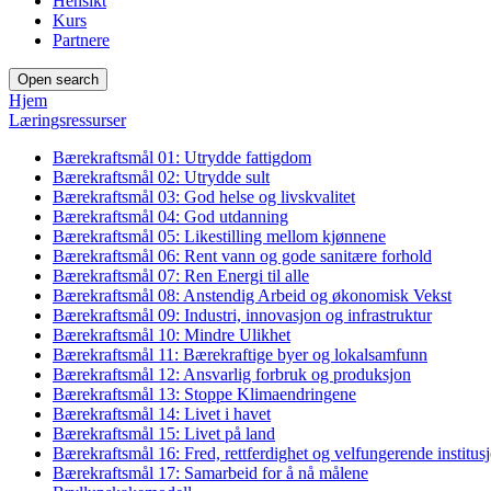
Hensikt
Kurs
Partnere
Open search
Hjem
Læringsressurser
Bærekraftsmål 01: Utrydde fattigdom
Bærekraftsmål 02: Utrydde sult
Bærekraftsmål 03: God helse og livskvalitet
Bærekraftsmål 04: God utdanning
Bærekraftsmål 05: Likestilling mellom kjønnene
Bærekraftsmål 06: Rent vann og gode sanitære forhold
Bærekraftsmål 07: Ren Energi til alle
Bærekraftsmål 08: Anstendig Arbeid og økonomisk Vekst
Bærekraftsmål 09: Industri, innovasjon og infrastruktur
Bærekraftsmål 10: Mindre Ulikhet
Bærekraftsmål 11: Bærekraftige byer og lokalsamfunn
Bærekraftsmål 12: Ansvarlig forbruk og produksjon
Bærekraftsmål 13: Stoppe Klimaendringene
Bærekraftsmål 14: Livet i havet
Bærekraftsmål 15: Livet på land
Bærekraftsmål 16: Fred, rettferdighet og velfungerende institus
Bærekraftsmål 17: Samarbeid for å nå målene