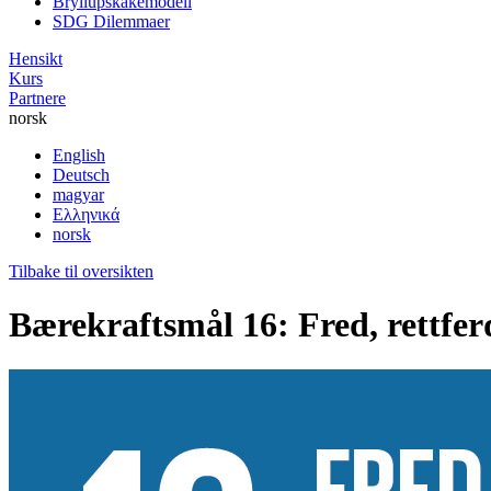
Bryllupskakemodell
SDG Dilemmaer
Hensikt
Kurs
Partnere
norsk
English
Deutsch
magyar
Ελληνικά
norsk
Tilbake til oversikten
Bærekraftsmål 16: Fred, rettfer