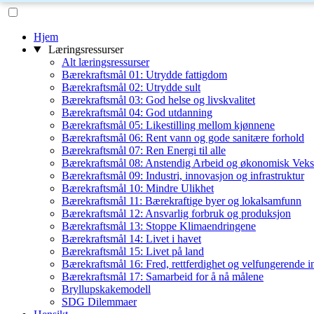
Hjem
Læringsressurser
Alt læringsressurser
Bærekraftsmål 01: Utrydde fattigdom
Bærekraftsmål 02: Utrydde sult
Bærekraftsmål 03: God helse og livskvalitet
Bærekraftsmål 04: God utdanning
Bærekraftsmål 05: Likestilling mellom kjønnene
Bærekraftsmål 06: Rent vann og gode sanitære forhold
Bærekraftsmål 07: Ren Energi til alle
Bærekraftsmål 08: Anstendig Arbeid og økonomisk Veks
Bærekraftsmål 09: Industri, innovasjon og infrastruktur
Bærekraftsmål 10: Mindre Ulikhet
Bærekraftsmål 11: Bærekraftige byer og lokalsamfunn
Bærekraftsmål 12: Ansvarlig forbruk og produksjon
Bærekraftsmål 13: Stoppe Klimaendringene
Bærekraftsmål 14: Livet i havet
Bærekraftsmål 15: Livet på land
Bærekraftsmål 16: Fred, rettferdighet og velfungerende in
Bærekraftsmål 17: Samarbeid for å nå målene
Bryllupskakemodell
SDG Dilemmaer