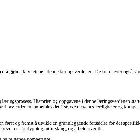
d å gjøre aktivitetene i denne læringsverdenen. De fremhever også sam
lang læringsprosess. Historien og oppgavene i denne læringsverdenen sta
ne læringsverdenen, anbefales det å styrke elevenes ferdigheter og kompet
først og fremst å utvikle en grunnleggende forståelse for det spesifikke
 kreve mer fordypning, utforsking, og arbeid over tid.
ne ha følgende kompetanse: