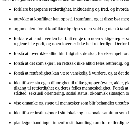
forklare begrepene rettferdighet, inkludering og fred, og hvorda
uttrykke at konflikter kan oppstå i samfunn, og at disse bør meg
argumentere for at konflikter bør løses uten vold og uten å ta sa
forklare at land i verden har blitt enige om noen viktige regler 
reglene like godt, og noen lover er ikke helt rettferdige. Derfor
forstå at lover ikke alltid blir fulgt slik de skal, for eksempel 
forstå at det som skjer i en rettssak ikke alltid føles rettferdig,
forstå at rettferdighet kan være vanskelig å vurdere, og at det de
identifisere sin egen tilhørighet til ulike grupper (evner, alder, ø
tilgang til rettferdighet og deres felles menneskelighet. Forstå a
stådted, seksuell orientering, sosial status, økonmisk situasjon os
vise omtanke og støtte til mennesker som blir behandlet urettfe
identifisere institusjoner i sitt lokale og nasjonale samfunn som 
planlegge handlinger innenfor sitt handlingsrom for rettferdighet