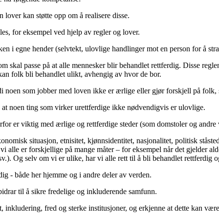
n lover kan støtte opp om å realisere disse.
les, for eksempel ved hjelp av regler og lover.
ken i egne hender (selvtekt, ulovlige handlinger mot en person for å stra
som skal passe på at alle mennesker blir behandlet rettferdig. Disse regl
 kan folk bli behandlet ulikt, avhengig av hvor de bor.
fordi noen som jobber med loven ikke er ærlige eller gjør forskjell på folk
 og at noen ting som virker urettferdige ikke nødvendigvis er ulovlige.
rfor er viktig med ærlige og rettferdige steder (som domstoler og andre vi
konomisk situasjon, etnisitet, kjønnsidentitet, nasjonalitet, politisk ståst
t vi alle er forskjellige på mange måter – for eksempel når det gjelder a
v.). Og selv om vi er ulike, har vi alle rett til å bli behandlet rettferdig
rdig - både her hjemme og i andre deler av verden.
bidrar til å sikre fredelige og inkluderende samfunn.
, inkludering, fred og sterke institusjoner, og erkjenne at dette kan være