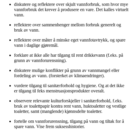
diskutere og reflektere over skjult vannforbruk, som hvor mye
vannforbruk det krever å produsere en vare. Det kalles virtuelt
vann.
reflektere over sammenhenger mellom forbruk generelt og
bruk av vann.
reflektere over måter å minske eget vannfotavtrykk, og spare
vann i daglige gjøremål.
forklare at ikke alle har tilgang til rent drikkevann (f.eks. på
grunn av vannforurensning).
diskutere mulige konflikter på grunn av vannmangel eller
fordeling av vann. (forsterket av klimaendringer).
vurdere tilgang til sanitærforhold og hygiene. Og at det ikke
er tilgang til feks menstruasjonsprodukter overalt.
observere relevante kulturforskjeller i sanitærforhold, f.eks.
bruk av toalettpapir kontra rent vann, huktoaletter og vestlige
toaletter, samt (manglende) kjønnsdelte toaletter.
fortelle om vannforurensning, tilgang på vann og tiltak for å
spare vann. Vise frem suksesshistorier.