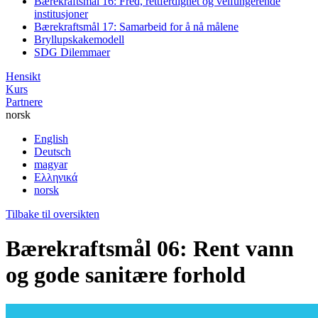
Bærekraftsmål 16: Fred, rettferdighet og velfungerende
institusjoner
Bærekraftsmål 17: Samarbeid for å nå målene
Bryllupskakemodell
SDG Dilemmaer
Hensikt
Kurs
Partnere
norsk
English
Deutsch
magyar
Ελληνικά
norsk
Tilbake til oversikten
Bærekraftsmål 06: Rent vann
og gode sanitære forhold