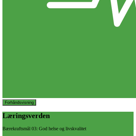
Forhåndsvisning
Læringsverden
Bærekraftsmål 03: God helse og livskvalitet