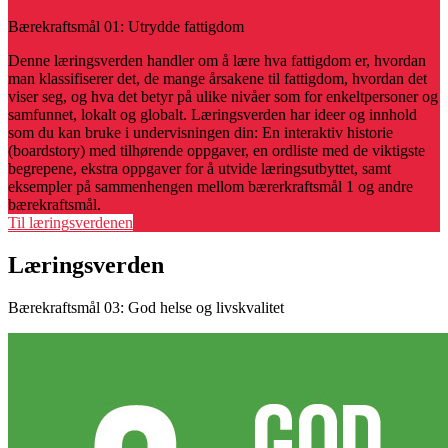
Bærekraftsmål 01: Utrydde fattigdom
Denne læringsverden handler om å lære hva fattigdom er, hvordan
man klassifiserer det, de mange årsakene til fattigdom, hvordan det
viser seg, og hva det betyr på ulike nivåer som for enkeltpersoner og
samfunnet, lokalt og globalt. Læringsverden har ideer og innhold
som du kan bruke i undervisningen din: En interaktiv historie
(boardstory) med tilhørende oppgaver, en ordliste med de viktigste
begrepene, ekstra oppgaver for å utvide læringsutbyttet, samt
eksempler på sammenhengen mellom bærerkraftsmål 1 og andre
bærekraftsmål.
Til læringsverdenen
Læringsverden
Bærekraftsmål 03: God helse og livskvalitet