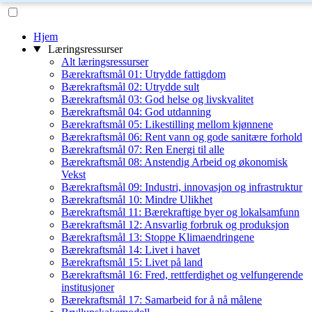
Hjem
Læringsressurser
Alt læringsressurser
Bærekraftsmål 01: Utrydde fattigdom
Bærekraftsmål 02: Utrydde sult
Bærekraftsmål 03: God helse og livskvalitet
Bærekraftsmål 04: God utdanning
Bærekraftsmål 05: Likestilling mellom kjønnene
Bærekraftsmål 06: Rent vann og gode sanitære forhold
Bærekraftsmål 07: Ren Energi til alle
Bærekraftsmål 08: Anstendig Arbeid og økonomisk
Vekst
Bærekraftsmål 09: Industri, innovasjon og infrastruktur
Bærekraftsmål 10: Mindre Ulikhet
Bærekraftsmål 11: Bærekraftige byer og lokalsamfunn
Bærekraftsmål 12: Ansvarlig forbruk og produksjon
Bærekraftsmål 13: Stoppe Klimaendringene
Bærekraftsmål 14: Livet i havet
Bærekraftsmål 15: Livet på land
Bærekraftsmål 16: Fred, rettferdighet og velfungerende
institusjoner
Bærekraftsmål 17: Samarbeid for å nå målene