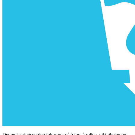
Denne Læringsverden fokuserer på å forstå rollen, viktigheten og