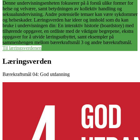
Denne undervisningsenheten fokuserer på å forstå ulike former for
helse og velvære, samt betydningen av kollektiv handling og
seksualundervisning. Andre potensielle temaer kan være sykdommer
og helseskader. Læringsverden har ideer og innhold som du kan
bruke i undervisningen din: En interaktiv historie (boardstory) med
tilhørende oppgaver, en ordliste med de viktigste begrepene, ekstra
oppgaver for å utvide læringsutbyttet, samt eksempler på
sammenhengen mellom bærerkraftsmål 3 og andre bærekraftsmål.
Til læringsverdenen
Læringsverden
Bærekraftsmål 04: God utdanning