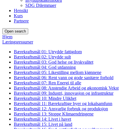
Bryllupskakemodell
SDG Dilemmaer
Hensikt
Kurs
Partnere
Open search
Hjem
Læringsressurser
Bærekraftsmål 01: Utrydde fattigdom
Bærekraftsmål 02: Utrydde sult
Bærekraftsmål 03: God helse og livskvalitet
Bærekraftsmål 04: God utdanning
Bærekraftsmål 05: Likestilling mellom kjønnene
Bærekraftsmål 06: Rent vann og gode sanitære forhold
Bærekraftsmål 07: Ren Energi til alle
Bærekraftsmål 08: Anstendig Arbeid og økonomisk Vekst
Bærekraftsmål 09: Industri, innovasjon og infrastruktur
Bærekraftsmål 10: Mindre Ulikhet
Bærekraftsmål 11: Bærekraftige byer og lokalsamfunn
Bærekraftsmål 12: Ansvarlig forbruk og produksjon
Bærekraftsmål 13: Stoppe Klimaendringene
Bærekraftsmål 14: Livet i havet
Bærekraftsmål 15: Livet på land