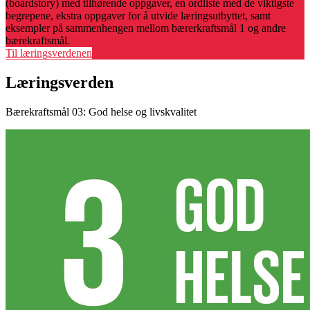
(boardstory) med tilhørende oppgaver, en ordliste med de viktigste
begrepene, ekstra oppgaver for å utvide læringsutbyttet, samt
eksempler på sammenhengen mellom bærerkraftsmål 1 og andre
bærekraftsmål.
Til læringsverdenen
Læringsverden
Bærekraftsmål 03: God helse og livskvalitet