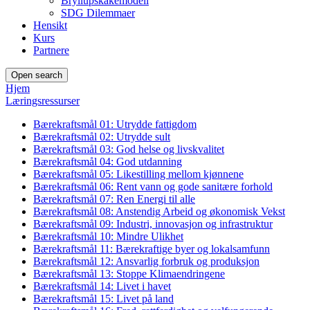
Bryllupskakemodell
SDG Dilemmaer
Hensikt
Kurs
Partnere
Open search
Hjem
Læringsressurser
Bærekraftsmål 01: Utrydde fattigdom
Bærekraftsmål 02: Utrydde sult
Bærekraftsmål 03: God helse og livskvalitet
Bærekraftsmål 04: God utdanning
Bærekraftsmål 05: Likestilling mellom kjønnene
Bærekraftsmål 06: Rent vann og gode sanitære forhold
Bærekraftsmål 07: Ren Energi til alle
Bærekraftsmål 08: Anstendig Arbeid og økonomisk Vekst
Bærekraftsmål 09: Industri, innovasjon og infrastruktur
Bærekraftsmål 10: Mindre Ulikhet
Bærekraftsmål 11: Bærekraftige byer og lokalsamfunn
Bærekraftsmål 12: Ansvarlig forbruk og produksjon
Bærekraftsmål 13: Stoppe Klimaendringene
Bærekraftsmål 14: Livet i havet
Bærekraftsmål 15: Livet på land