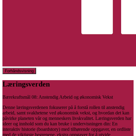
Forhåndsvisning
Læringsverden
Bærekraftsmål 08: Anstendig Arbeid og økonomisk Vekst
Denne læringsverdenen fokuserer på å forstå rollen til anstendig
arbeid, samt svakhetene ved økonomisk vekst, og hvordan det kan
påvirke planeten vår og menneskers livskvalitet. Læringsverden har
ideer og innhold som du kan bruke i undervisningen din: En
interaktiv historie (boardstory) med tilhørende oppgaver, en ordliste
med de viktigste begrepene, ekstra oppgaver for å utvide