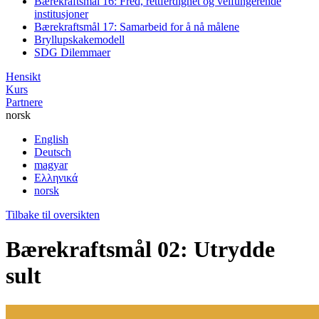
Bærekraftsmål 16: Fred, rettferdighet og velfungerende
institusjoner
Bærekraftsmål 17: Samarbeid for å nå målene
Bryllupskakemodell
SDG Dilemmaer
Hensikt
Kurs
Partnere
norsk
English
Deutsch
magyar
Ελληνικά
norsk
Tilbake til oversikten
Bærekraftsmål 02: Utrydde
sult