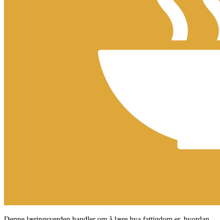
Denne læringsverden handler om å lære hva fattigdom er, hvordan