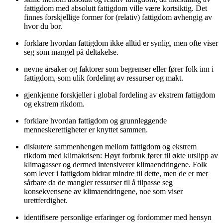
fattigdom med absolutt fattigdom ville være kortsiktig. Det
finnes forskjellige former for (relativ) fattigdom avhengig av
hvor du bor.
forklare hvordan fattigdom ikke alltid er synlig, men ofte viser
seg som mangel på deltakelse.
nevne årsaker og faktorer som begrenser eller fører folk inn i
fattigdom, som ulik fordeling av ressurser og makt.
gjenkjenne forskjeller i global fordeling av ekstrem fattigdom
og ekstrem rikdom.
forklare hvordan fattigdom og grunnleggende
menneskerettigheter er knyttet sammen.
diskutere sammenhengen mellom fattigdom og ekstrem
rikdom med klimakrisen: Høyt forbruk fører til økte utslipp av
klimagasser og dermed intensiverer klimaendringene. Folk
som lever i fattigdom bidrar mindre til dette, men de er mer
sårbare da de mangler ressurser til å tilpasse seg
konsekvensene av klimaendringene, noe som viser
urettferdighet.
identifisere personlige erfaringer og fordommer med hensyn