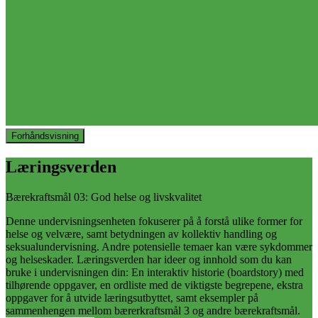
Forhåndsvisning
Læringsverden
Bærekraftsmål 03: God helse og livskvalitet
Denne undervisningsenheten fokuserer på å forstå ulike former for
helse og velvære, samt betydningen av kollektiv handling og
seksualundervisning. Andre potensielle temaer kan være sykdommer
og helseskader. Læringsverden har ideer og innhold som du kan
bruke i undervisningen din: En interaktiv historie (boardstory) med
tilhørende oppgaver, en ordliste med de viktigste begrepene, ekstra
oppgaver for å utvide læringsutbyttet, samt eksempler på
sammenhengen mellom bærerkraftsmål 3 og andre bærekraftsmål.