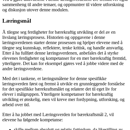
sammenheng til andre temaer, og oppmuntrer til videre utforskning
og diskusjon utover denne modulen.
Læringsmål
Å tilegne seg ferdigheter for bærekraftig utvikling er del av en
livslang læringsprosess. Historien og oppgavene i denne
læringsverdenen starter denne prosessen og hjelper elevene med å
tilegne seg kunnskap, reflektere, tenke kritisk, og handle ansvarlig.
Etter å ha fullført denne læringsverdenen, anbefales det å styrke
elevenes ferdigheter og kompetanser for en mer bærekraftig fremtid,
ytterligere. Det kan for eksempel gjøres ved å jobbe videre med de
andre læringsverdene.
Med det i tankene, er læringsmålene for denne spesifikke
læringsverden først og fremst å utvikle en grunnleggende forståelse
for det spesifikke bærekraftsmålet og relatere det til eget liv for
elever i målgruppen. Ytterligere kompetanser for bærekraftig
utvikling er ønskelig, men vil kreve mer fordypning, utforsking, og
arbeid over tid.
Etter å ha jobbet med Læringsverden for bærekraftsmål 2, vil
elevene ha følgende kompetanse:
skille mellom absolutt og relativ fattigdom, da likestilling av