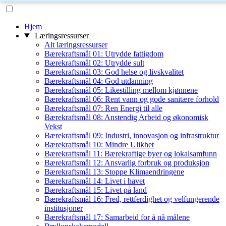
Hjem
Læringsressurser
Alt læringsressurser
Bærekraftsmål 01: Utrydde fattigdom
Bærekraftsmål 02: Utrydde sult
Bærekraftsmål 03: God helse og livskvalitet
Bærekraftsmål 04: God utdanning
Bærekraftsmål 05: Likestilling mellom kjønnene
Bærekraftsmål 06: Rent vann og gode sanitære forhold
Bærekraftsmål 07: Ren Energi til alle
Bærekraftsmål 08: Anstendig Arbeid og økonomisk
Vekst
Bærekraftsmål 09: Industri, innovasjon og infrastruktur
Bærekraftsmål 10: Mindre Ulikhet
Bærekraftsmål 11: Bærekraftige byer og lokalsamfunn
Bærekraftsmål 12: Ansvarlig forbruk og produksjon
Bærekraftsmål 13: Stoppe Klimaendringene
Bærekraftsmål 14: Livet i havet
Bærekraftsmål 15: Livet på land
Bærekraftsmål 16: Fred, rettferdighet og velfungerende
institusjoner
Bærekraftsmål 17: Samarbeid for å nå målene