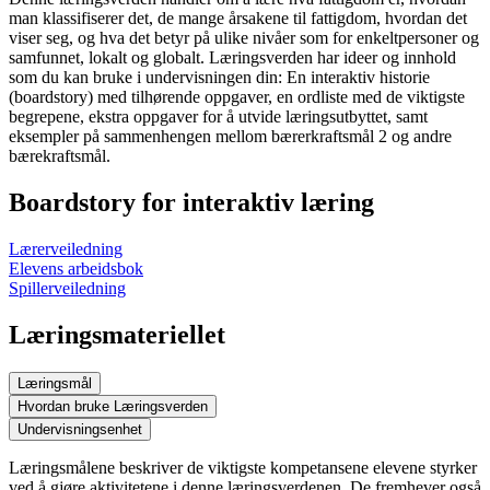
man klassifiserer det, de mange årsakene til fattigdom, hvordan det
viser seg, og hva det betyr på ulike nivåer som for enkeltpersoner og
samfunnet, lokalt og globalt. Læringsverden har ideer og innhold
som du kan bruke i undervisningen din: En interaktiv historie
(boardstory) med tilhørende oppgaver, en ordliste med de viktigste
begrepene, ekstra oppgaver for å utvide læringsutbyttet, samt
eksempler på sammenhengen mellom bærerkraftsmål 2 og andre
bærekraftsmål.
Boardstory for interaktiv læring
Lærerveiledning
Elevens arbeidsbok
Spillerveiledning
Læringsmateriellet
Læringsmål
Hvordan bruke Læringsverden
Undervisningsenhet
Læringsmålene beskriver de viktigste kompetansene elevene styrker
ved å gjøre aktivitetene i denne læringsverdenen. De fremhever også