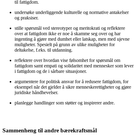
til fattigdom.
undersøke underliggende kulturelle og normative antakelser
og praksiser.
stille spørsmål ved stereotyper og meritokrati og reflektere
over at fattigdom ikke er noe å skamme seg over og har
ingenting å gjøre med dumhet eller latskap, men med ujevne
muligheter. Spesielt på grunn av ulike muligheter for
deltakelse, f.eks. til utdanning.
reflektere over hvordan vise følsomhet for spørsmål om
fattigdom samt empati og solidaritet med mennesker som lever
i fattigdom og de i sårbare situasjoner.
argumentere for politisk ansvar for å redusere fattigdom, for
eksempel når det gjelder å sikre menneskerettigheter og gjøre
juridiske håndhevelser.
planlegge handlinger som støtter og inspirerer andre.
Sammenheng til andre bærekraftsmål