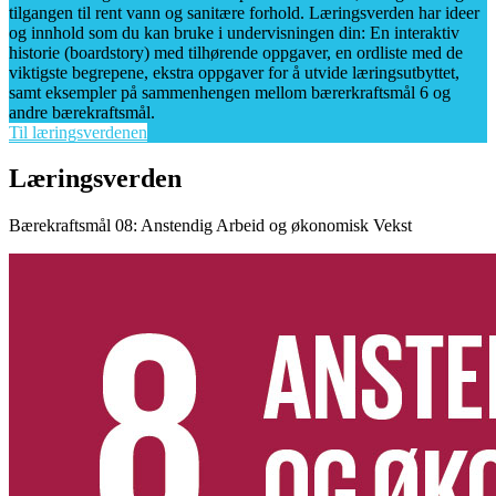
tilgangen til rent vann og sanitære forhold. Læringsverden har ideer
og innhold som du kan bruke i undervisningen din: En interaktiv
historie (boardstory) med tilhørende oppgaver, en ordliste med de
viktigste begrepene, ekstra oppgaver for å utvide læringsutbyttet,
samt eksempler på sammenhengen mellom bærerkraftsmål 6 og
andre bærekraftsmål.
Til læringsverdenen
Læringsverden
Bærekraftsmål 08: Anstendig Arbeid og økonomisk Vekst