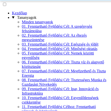
Kezdőlap
Tananyagok
Minden tananyagok
01. Fenntartható Fejlődési Cél: A szegénység
felszámolása
02. Fenntartható Fejlődési Cél: Az éhezés
megszüntetése
03. Fenntartható Fejlődési Cél: Egészség és jóllét
04. Fenntartható Fejlődési Cél: Minőségi oktatás
05. Fenntartható Fejlődési Cél: Nemek közötti
egyenlőség
06. Fenntartható Fejlődési Cél: Tiszta víz és alapvető
köztisztaság
07. Fenntartható Fejlődési Cél: Megfizethető és Tiszta
Energia
08. Fenntartható Fejlődési Cél: Tisztességes Munka és
Gazdasági Növekedés
09. Fenntartható Fejlődési Cél: Ipar, Innováció és
Infrastruktúra
10. Fenntartható Fejlődési Cél: Egyenlőtlenségek
csökkentése
11. Fenntartható Fejlődési Célhoz: Fenntartható