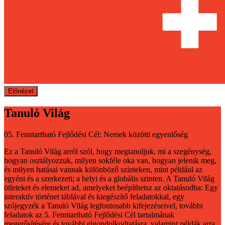
Előnézet
Tanuló Világ
05. Fenntartható Fejlődési Cél: Nemek közötti egyenlőség
Ez a Tanuló Világ arról szól, hogy megtanuljuk, mi a szegénység,
hogyan osztályozzuk, milyen sokféle oka van, hogyan jelenik meg,
és milyen hatásai vannak különböző szinteken, mint például az
egyéni és a szerkezeti; a helyi és a globális szinten. A Tanuló Világ
ötleteket és elemeket ad, amelyeket beépíthetsz az oktatásodba: Egy
interaktív történet táblával és kiegészítő feladatokkal, egy
szójegyzék a Tanuló Világ legfontosabb kifejezéseivel, további
feladatok az 5. Fenntartható Fejlődési Cél tartalmának
megerősítésére és további elgondolkodtatásra, valamint példák arra,