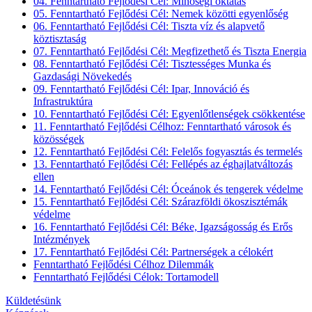
04. Fenntartható Fejlődési Cél: Minőségi oktatás
05. Fenntartható Fejlődési Cél: Nemek közötti egyenlőség
06. Fenntartható Fejlődési Cél: Tiszta víz és alapvető
köztisztaság
07. Fenntartható Fejlődési Cél: Megfizethető és Tiszta Energia
08. Fenntartható Fejlődési Cél: Tisztességes Munka és
Gazdasági Növekedés
09. Fenntartható Fejlődési Cél: Ipar, Innováció és
Infrastruktúra
10. Fenntartható Fejlődési Cél: Egyenlőtlenségek csökkentése
11. Fenntartható Fejlődési Célhoz: Fenntartható városok és
közösségek
12. Fenntartható Fejlődési Cél: Felelős fogyasztás és termelés
13. Fenntartható Fejlődési Cél: Fellépés az éghajlatváltozás
ellen
14. Fenntartható Fejlődési Cél: Óceánok és tengerek védelme
15. Fenntartható Fejlődési Cél: Szárazföldi ökoszisztémák
védelme
16. Fenntartható Fejlődési Cél: Béke, Igazságosság és Erős
Intézmények
17. Fenntartható Fejlődési Cél: Partnerségek a célokért
Fenntartható Fejlődési Célhoz Dilemmák
Fenntartható Fejlődési Célok: Tortamodell
Küldetésünk