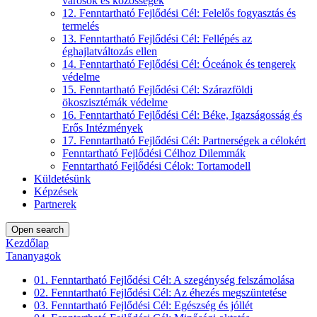
városok és közösségek
12. Fenntartható Fejlődési Cél: Felelős fogyasztás és
termelés
13. Fenntartható Fejlődési Cél: Fellépés az
éghajlatváltozás ellen
14. Fenntartható Fejlődési Cél: Óceánok és tengerek
védelme
15. Fenntartható Fejlődési Cél: Szárazföldi
ökoszisztémák védelme
16. Fenntartható Fejlődési Cél: Béke, Igazságosság és
Erős Intézmények
17. Fenntartható Fejlődési Cél: Partnerségek a célokért
Fenntartható Fejlődési Célhoz Dilemmák
Fenntartható Fejlődési Célok: Tortamodell
Küldetésünk
Képzések
Partnerek
Open search
Kezdőlap
Tananyagok
01. Fenntartható Fejlődési Cél: A szegénység felszámolása
02. Fenntartható Fejlődési Cél: Az éhezés megszüntetése
03. Fenntartható Fejlődési Cél: Egészség és jóllét