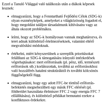
Ezzel a Tanuló Világgal való találkozás után a diákok képesek
lesznek:
elmagyarázni, hogy a Fenntartható Fejlődési Célok (SDG-k)
olyan eszményképek, amelyeket a világközösség fogadott el,
hogy megoldást találjon társadalmunk kihívásaira vagy az
általa okozott problémákra.
leírni, hogy az SDG-k homályosan vannak meghatározva, és
teret adnak különböző értelmezéseknek, valamint eltérő
megvalósítási módoknak.
értékelni, miért kényszerülnek a szereplők prioritásokat
felállítani az SDG-k támogatására irányuló intézkedések
végrehajtásakor: mert erőforrásaik (pl. pénz, idő, természeti
erőforrások stb.) korlátozottak, továbbá az erőforrásokhoz
való hozzáférés hatalmi struktúráktól és további kölcsönös
függőségektől függ.
elmagyarázni, hogy egy adott FFC-be történő erőforrás-
befektetés megnehezítheti egy másik FFC elérését (pl.
földterület használata élelmiszer FFC 2 vagy energia FFC 7
előállítására), és különböző példákat bemutatni ezekre a
konfliktusos érdekekre.