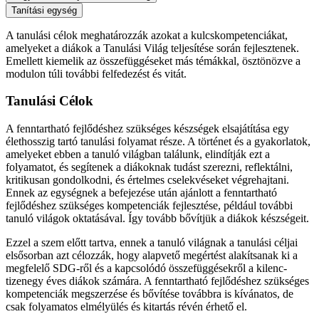
Tanítási egység
A tanulási célok meghatározzák azokat a kulcskompetenciákat,
amelyeket a diákok a Tanulási Világ teljesítése során fejlesztenek.
Emellett kiemelik az összefüggéseket más témákkal, ösztönözve a
modulon túli további felfedezést és vitát.
Tanulási Célok
A fenntartható fejlődéshez szükséges készségek elsajátítása egy
élethosszig tartó tanulási folyamat része. A történet és a gyakorlatok,
amelyeket ebben a tanuló világban találunk, elindítják ezt a
folyamatot, és segítenek a diákoknak tudást szerezni, reflektálni,
kritikusan gondolkodni, és értelmes cselekvéseket végrehajtani.
Ennek az egységnek a befejezése után ajánlott a fenntartható
fejlődéshez szükséges kompetenciák fejlesztése, például további
tanuló világok oktatásával. Így tovább bővítjük a diákok készségeit.
Ezzel a szem előtt tartva, ennek a tanuló világnak a tanulási céljai
elsősorban azt célozzák, hogy alapvető megértést alakítsanak ki a
megfelelő SDG-ről és a kapcsolódó összefüggésekről a kilenc-
tizenegy éves diákok számára. A fenntartható fejlődéshez szükséges
kompetenciák megszerzése és bővítése továbbra is kívánatos, de
csak folyamatos elmélyülés és kitartás révén érhető el.