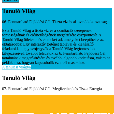
Tanuló Világ
06. Fenntartható Fejlődési Cél: Tiszta víz és alapvető köztisztaság
Ez a Tanuló Világ a tiszta víz és a szanitáció szerepének,
fontosságának és elérhetőségének megértésére összpontosít. A
Tanuló Világ ötleteket és elemeket ad, amelyeket beépíthetsz az
oktatásodba: Egy interaktív történet táblával és kiegészítő
feladatokkal, egy szójegyzék a Tanuló Világ legfontosabb
kifejezéseivel, további feladatok az 6. Fenntartható Fejlődési Cél
tartalmának megerősítésére és további elgondolkodtatásra, valamint
példák arra, hogyan kapcsolódik ez a cél másokhoz.
A tanulási világba
Tanuló Világ
07. Fenntartható Fejlődési Cél: Megfizethető és Tiszta Energia