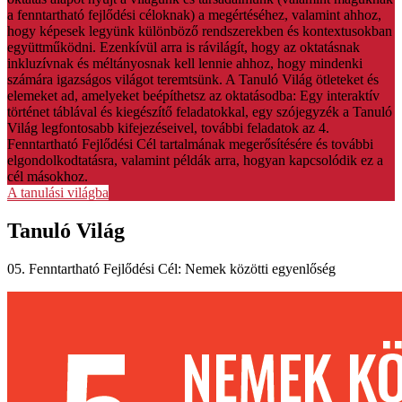
a fenntartható fejlődési céloknak) a megértéséhez, valamint ahhoz,
hogy képesek legyünk különböző rendszerekben és kontextusokban
együttműködni. Ezenkívül arra is rávilágít, hogy az oktatásnak
inkluzívnak és méltányosnak kell lennie ahhoz, hogy mindenki
számára igazságos világot teremtsünk. A Tanuló Világ ötleteket és
elemeket ad, amelyeket beépíthetsz az oktatásodba: Egy interaktív
történet táblával és kiegészítő feladatokkal, egy szójegyzék a Tanuló
Világ legfontosabb kifejezéseivel, további feladatok az 4.
Fenntartható Fejlődési Cél tartalmának megerősítésére és további
elgondolkodtatásra, valamint példák arra, hogyan kapcsolódik ez a
cél másokhoz.
A tanulási világba
Tanuló Világ
05. Fenntartható Fejlődési Cél: Nemek közötti egyenlőség