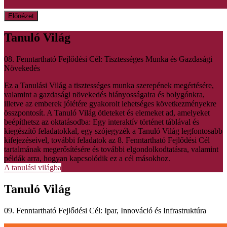
Előnézet
Tanuló Világ
08. Fenntartható Fejlődési Cél: Tisztességes Munka és Gazdasági
Növekedés
Ez a Tanulási Világ a tisztességes munka szerepének megértésére,
valamint a gazdasági növekedés hiányosságaira és bolygónkra,
illetve az emberek jólétére gyakorolt lehetséges következményekre
összpontosít. A Tanuló Világ ötleteket és elemeket ad, amelyeket
beépíthetsz az oktatásodba: Egy interaktív történet táblával és
kiegészítő feladatokkal, egy szójegyzék a Tanuló Világ legfontosabb
kifejezéseivel, további feladatok az 8. Fenntartható Fejlődési Cél
tartalmának megerősítésére és további elgondolkodtatásra, valamint
példák arra, hogyan kapcsolódik ez a cél másokhoz.
A tanulási világba
Tanuló Világ
09. Fenntartható Fejlődési Cél: Ipar, Innováció és Infrastruktúra