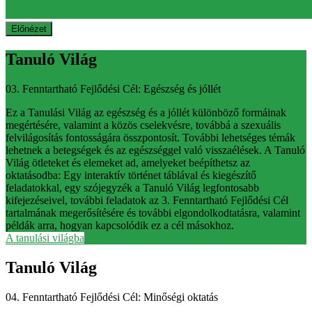
Előnézet
Tanuló Világ
03. Fenntartható Fejlődési Cél: Egészség és jóllét
Ez a Tanulási Világ az egészség és a jóllét különböző formáinak
megértésére, valamint a közös cselekvésre, továbbá a szexuális
felvilágosítás fontosságára összpontosít. További lehetséges témák
lehetnek a betegségek és az egészséggel való visszaélések. A Tanuló
Világ ötleteket és elemeket ad, amelyeket beépíthetsz az
oktatásodba: Egy interaktív történet táblával és kiegészítő
feladatokkal, egy szójegyzék a Tanuló Világ legfontosabb
kifejezéseivel, további feladatok az 3. Fenntartható Fejlődési Cél
tartalmának megerősítésére és további elgondolkodtatásra, valamint
példák arra, hogyan kapcsolódik ez a cél másokhoz.
A tanulási világba
Tanuló Világ
04. Fenntartható Fejlődési Cél: Minőségi oktatás