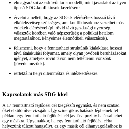
elmagyarázni az esküvői torta modellt, mint javaslatot az ilyen
típusú SDG-konfliktusok kezelésére.
érvelni amellett, hogy az SDG-k eléréséhez hosszú távú
elkötelezettség szükséges, ami konfliktusokhoz vezethet más
érdekek elérésével (pl. rövid távú gazdasági nyereség,
választók körében való népszerűség a politikai hatalom
megtartásához, kényelmes életmódbeli választások).
felismerni, hogy a fenntartható struktúrák kialakítása hosszú
távú átalakulási folyamat, amely olyan jövőbeli beruházásokat
igényel, amelyek rövid távon nem feltétlenül vonzóak
(jövedelmezőek).
reflektálni helyi dilemmákra és intézkedésekre.
Kapcsolatok más SDG-kkel
A 17 fenntartható fejlődési cél kiegészíti egymást, és nem szabad
őket elkülönítve vizsgálni. Így szinergikus hatások léphetnek fel –
például egy fenntartható fejlődési cél javítása pozitív hatással lehet
egy másikra. Ugyanakkor, ha egy fenntartható fejlődési célra
helyezünk túlzott hangsúlyt, az egy másik cél elhanyagolásához is