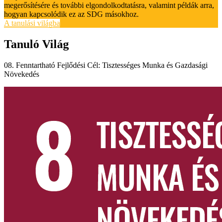
megerősítésére és további elgondolkodtatásra, valamint példák arra,
hogyan kapcsolódik ez az SDG másokhoz.
A tanulási világba
Tanuló Világ
08. Fenntartható Fejlődési Cél: Tisztességes Munka és Gazdasági
Növekedés