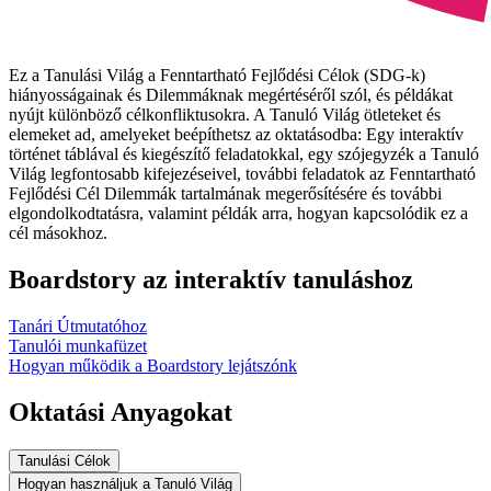
Ez a Tanulási Világ a Fenntartható Fejlődési Célok (SDG-k)
hiányosságainak és Dilemmáknak megértéséről szól, és példákat
nyújt különböző célkonfliktusokra. A Tanuló Világ ötleteket és
elemeket ad, amelyeket beépíthetsz az oktatásodba: Egy interaktív
történet táblával és kiegészítő feladatokkal, egy szójegyzék a Tanuló
Világ legfontosabb kifejezéseivel, további feladatok az Fenntartható
Fejlődési Cél Dilemmák tartalmának megerősítésére és további
elgondolkodtatásra, valamint példák arra, hogyan kapcsolódik ez a
cél másokhoz.
Boardstory az interaktív tanuláshoz
Tanári Útmutatóhoz
Tanulói munkafüzet
Hogyan működik a Boardstory lejátszónk
Oktatási Anyagokat
Tanulási Célok
Hogyan használjuk a Tanuló Világ