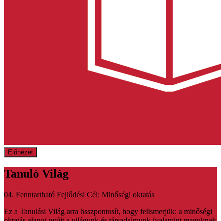
Előnézet
Tanuló Világ
04. Fenntartható Fejlődési Cél: Minőségi oktatás
Ez a Tanulási Világ arra összpontosít, hogy felismerjük: a minőségi
oktatás alapot nyújt a világunk és társadalmunk (valamint maguknak