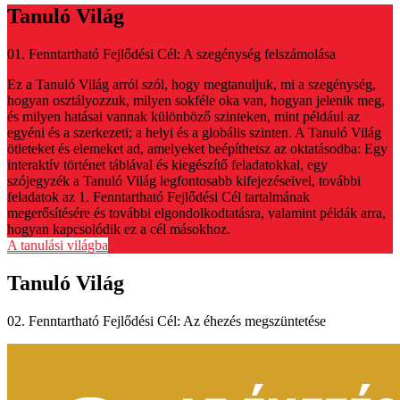
Tanuló Világ
01. Fenntartható Fejlődési Cél: A szegénység felszámolása
Ez a Tanuló Világ arról szól, hogy megtanuljuk, mi a szegénység,
hogyan osztályozzuk, milyen sokféle oka van, hogyan jelenik meg,
és milyen hatásai vannak különböző szinteken, mint például az
egyéni és a szerkezeti; a helyi és a globális szinten. A Tanuló Világ
ötleteket és elemeket ad, amelyeket beépíthetsz az oktatásodba: Egy
interaktív történet táblával és kiegészítő feladatokkal, egy
szójegyzék a Tanuló Világ legfontosabb kifejezéseivel, további
feladatok az 1. Fenntartható Fejlődési Cél tartalmának
megerősítésére és további elgondolkodtatásra, valamint példák arra,
hogyan kapcsolódik ez a cél másokhoz.
A tanulási világba
Tanuló Világ
02. Fenntartható Fejlődési Cél: Az éhezés megszüntetése