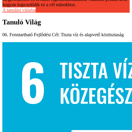
hogyan kapcsolódik ez a cél másokhoz.
A tanulási világba
Tanuló Világ
06. Fenntartható Fejlődési Cél: Tiszta víz és alapvető köztisztaság