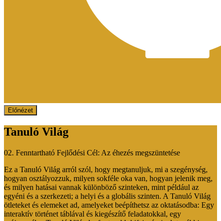
Előnézet
Tanuló Világ
02. Fenntartható Fejlődési Cél: Az éhezés megszüntetése
Ez a Tanuló Világ arról szól, hogy megtanuljuk, mi a szegénység,
hogyan osztályozzuk, milyen sokféle oka van, hogyan jelenik meg,
és milyen hatásai vannak különböző szinteken, mint például az
egyéni és a szerkezeti; a helyi és a globális szinten. A Tanuló Világ
ötleteket és elemeket ad, amelyeket beépíthetsz az oktatásodba: Egy
interaktív történet táblával és kiegészítő feladatokkal, egy