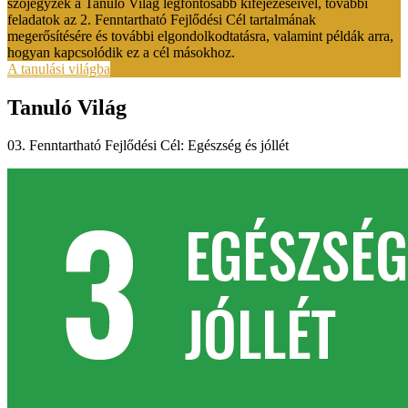
szójegyzék a Tanuló Világ legfontosabb kifejezéseivel, további
feladatok az 2. Fenntartható Fejlődési Cél tartalmának
megerősítésére és további elgondolkodtatásra, valamint példák arra,
hogyan kapcsolódik ez a cél másokhoz.
A tanulási világba
Tanuló Világ
03. Fenntartható Fejlődési Cél: Egészség és jóllét