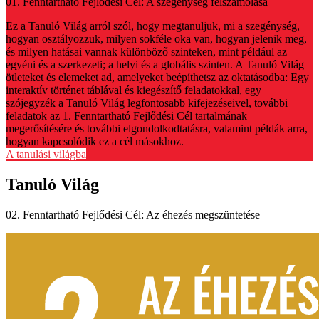
01. Fenntartható Fejlődési Cél: A szegénység felszámolása
Ez a Tanuló Világ arról szól, hogy megtanuljuk, mi a szegénység,
hogyan osztályozzuk, milyen sokféle oka van, hogyan jelenik meg,
és milyen hatásai vannak különböző szinteken, mint például az
egyéni és a szerkezeti; a helyi és a globális szinten. A Tanuló Világ
ötleteket és elemeket ad, amelyeket beépíthetsz az oktatásodba: Egy
interaktív történet táblával és kiegészítő feladatokkal, egy
szójegyzék a Tanuló Világ legfontosabb kifejezéseivel, további
feladatok az 1. Fenntartható Fejlődési Cél tartalmának
megerősítésére és további elgondolkodtatásra, valamint példák arra,
hogyan kapcsolódik ez a cél másokhoz.
A tanulási világba
Tanuló Világ
02. Fenntartható Fejlődési Cél: Az éhezés megszüntetése