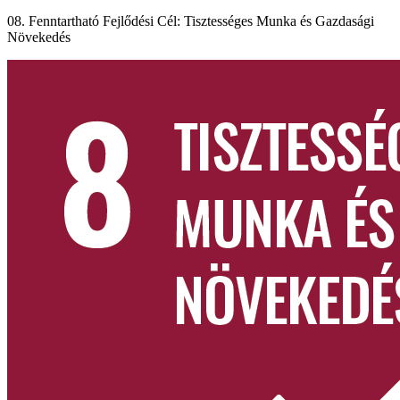
08. Fenntartható Fejlődési Cél: Tisztességes Munka és Gazdasági
Növekedés