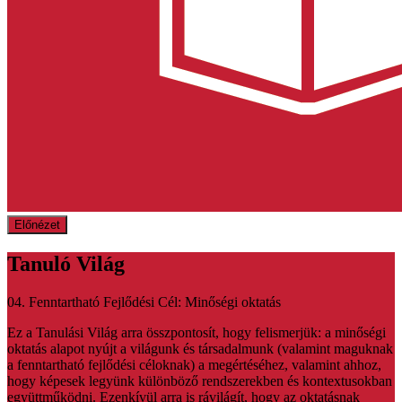
Előnézet
Tanuló Világ
04. Fenntartható Fejlődési Cél: Minőségi oktatás
Ez a Tanulási Világ arra összpontosít, hogy felismerjük: a minőségi
oktatás alapot nyújt a világunk és társadalmunk (valamint maguknak
a fenntartható fejlődési céloknak) a megértéséhez, valamint ahhoz,
hogy képesek legyünk különböző rendszerekben és kontextusokban
együttműködni. Ezenkívül arra is rávilágít, hogy az oktatásnak