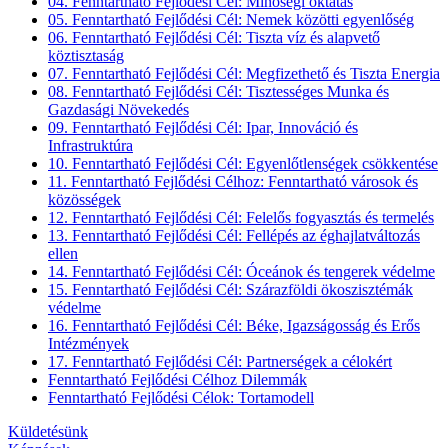
04. Fenntartható Fejlődési Cél: Minőségi oktatás
05. Fenntartható Fejlődési Cél: Nemek közötti egyenlőség
06. Fenntartható Fejlődési Cél: Tiszta víz és alapvető
köztisztaság
07. Fenntartható Fejlődési Cél: Megfizethető és Tiszta Energia
08. Fenntartható Fejlődési Cél: Tisztességes Munka és
Gazdasági Növekedés
09. Fenntartható Fejlődési Cél: Ipar, Innováció és
Infrastruktúra
10. Fenntartható Fejlődési Cél: Egyenlőtlenségek csökkentése
11. Fenntartható Fejlődési Célhoz: Fenntartható városok és
közösségek
12. Fenntartható Fejlődési Cél: Felelős fogyasztás és termelés
13. Fenntartható Fejlődési Cél: Fellépés az éghajlatváltozás
ellen
14. Fenntartható Fejlődési Cél: Óceánok és tengerek védelme
15. Fenntartható Fejlődési Cél: Szárazföldi ökoszisztémák
védelme
16. Fenntartható Fejlődési Cél: Béke, Igazságosság és Erős
Intézmények
17. Fenntartható Fejlődési Cél: Partnerségek a célokért
Fenntartható Fejlődési Célhoz Dilemmák
Fenntartható Fejlődési Célok: Tortamodell
Küldetésünk