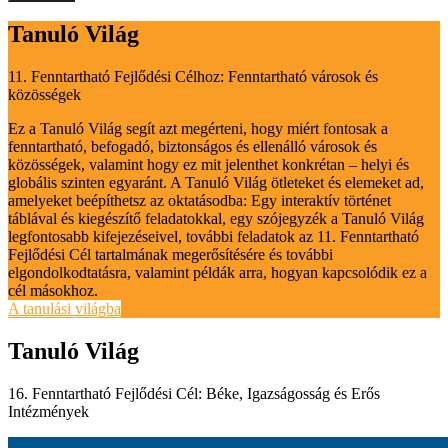
Tanuló Világ
11. Fenntartható Fejlődési Célhoz: Fenntartható városok és
közösségek
Ez a Tanuló Világ segít azt megérteni, hogy miért fontosak a
fenntartható, befogadó, biztonságos és ellenálló városok és
közösségek, valamint hogy ez mit jelenthet konkrétan – helyi és
globális szinten egyaránt. A Tanuló Világ ötleteket és elemeket ad,
amelyeket beépíthetsz az oktatásodba: Egy interaktív történet
táblával és kiegészítő feladatokkal, egy szójegyzék a Tanuló Világ
legfontosabb kifejezéseivel, további feladatok az 11. Fenntartható
Fejlődési Cél tartalmának megerősítésére és további
elgondolkodtatásra, valamint példák arra, hogyan kapcsolódik ez a
cél másokhoz.
A tanulási világba
Tanuló Világ
16. Fenntartható Fejlődési Cél: Béke, Igazságosság és Erős
Intézmények