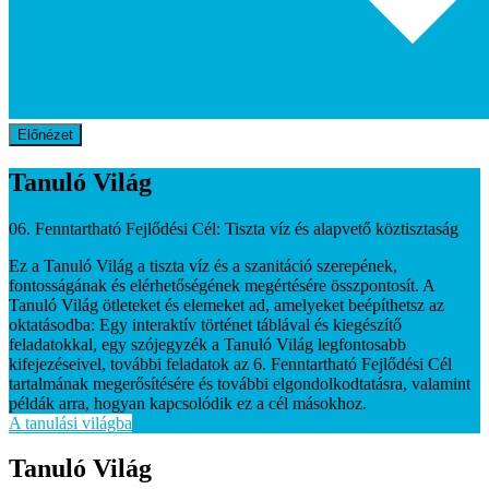
Előnézet
Tanuló Világ
06. Fenntartható Fejlődési Cél: Tiszta víz és alapvető köztisztaság
Ez a Tanuló Világ a tiszta víz és a szanitáció szerepének,
fontosságának és elérhetőségének megértésére összpontosít. A
Tanuló Világ ötleteket és elemeket ad, amelyeket beépíthetsz az
oktatásodba: Egy interaktív történet táblával és kiegészítő
feladatokkal, egy szójegyzék a Tanuló Világ legfontosabb
kifejezéseivel, további feladatok az 6. Fenntartható Fejlődési Cél
tartalmának megerősítésére és további elgondolkodtatásra, valamint
példák arra, hogyan kapcsolódik ez a cél másokhoz.
A tanulási világba
Tanuló Világ