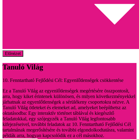
Előnézet
Tanuló Világ
10. Fenntartható Fejlődési Cél: Egyenlőtlenségek csökkentése
Ez a Tanuló Világ az egyenlőtlenségek megértésére összpontosít,
arra, hogy kiket érintenek különösen, és milyen következményekkel
járhatnak az egyenlőtlenségek a sérülékeny csoportokra nézve. A
Tanuló Világ ötleteket és elemeket ad, amelyeket beépíthetsz az
oktatásodba: Egy interaktív történet táblával és kiegészítő
feladatokkal, egy szójegyzék a Tanuló Világ legfontosabb
kifejezéseivel, további feladatok az 10. Fenntartható Fejlődési Cél
tartalmának megerősítésére és további elgondolkodtatásra, valamint
példák arra, hogyan kapcsolódik ez a cél másokhoz.