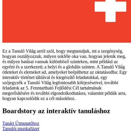
Ez a Tanuló Világ arról szól, hogy megtanuljuk, mi a szegénység,
hogyan osztályozzuk, milyen sokféle oka van, hogyan jelenik meg,
és milyen hatásai vannak különböző szinteken, mint például az
egyéni és a szerkezeti; a helyi és a globális szinten. A Tanuló Világ
ötleteket és elemeket ad, amelyeket beépíthetsz az oktatásodba: Egy
interaktív történet táblával és kiegészítő feladatokkal, egy
szójegyzék a Tanuló Világ legfontosabb kifejezéseivel, további
feladatok az 5. Fenntartható Fejlődési Cél tartalmának
megerősítésére és további elgondolkodtatásra, valamint példák arra,
hogyan kapcsolódik ez a cél másokhoz.
Boardstory az interaktív tanuláshoz
Tanári Útmutatóhoz
Tanulói munkafüzet