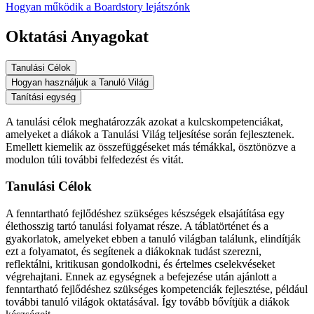
Hogyan működik a Boardstory lejátszónk
Oktatási Anyagokat
Tanulási Célok
Hogyan használjuk a Tanuló Világ
Tanítási egység
A tanulási célok meghatározzák azokat a kulcskompetenciákat,
amelyeket a diákok a Tanulási Világ teljesítése során fejlesztenek.
Emellett kiemelik az összefüggéseket más témákkal, ösztönözve a
modulon túli további felfedezést és vitát.
Tanulási Célok
A fenntartható fejlődéshez szükséges készségek elsajátítása egy
élethosszig tartó tanulási folyamat része. A táblatörténet és a
gyakorlatok, amelyeket ebben a tanuló világban találunk, elindítják
ezt a folyamatot, és segítenek a diákoknak tudást szerezni,
reflektálni, kritikusan gondolkodni, és értelmes cselekvéseket
végrehajtani. Ennek az egységnek a befejezése után ajánlott a
fenntartható fejlődéshez szükséges kompetenciák fejlesztése, például
további tanuló világok oktatásával. Így tovább bővítjük a diákok