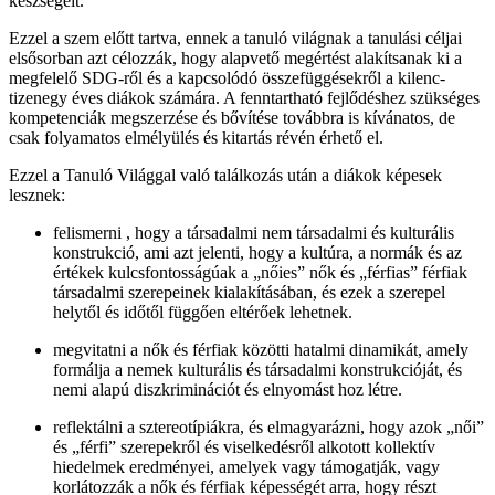
készségeit.
Ezzel a szem előtt tartva, ennek a tanuló világnak a tanulási céljai
elsősorban azt célozzák, hogy alapvető megértést alakítsanak ki a
megfelelő SDG-ről és a kapcsolódó összefüggésekről a kilenc-
tizenegy éves diákok számára. A fenntartható fejlődéshez szükséges
kompetenciák megszerzése és bővítése továbbra is kívánatos, de
csak folyamatos elmélyülés és kitartás révén érhető el.
Ezzel a Tanuló Világgal való találkozás után a diákok képesek
lesznek:
felismerni , hogy a társadalmi nem társadalmi és kulturális
konstrukció, ami azt jelenti, hogy a kultúra, a normák és az
értékek kulcsfontosságúak a „nőies” nők és „férfias” férfiak
társadalmi szerepeinek kialakításában, és ezek a szerepel
helytől és időtől függően eltérőek lehetnek.
megvitatni a nők és férfiak közötti hatalmi dinamikát, amely
formálja a nemek kulturális és társadalmi konstrukcióját, és
nemi alapú diszkriminációt és elnyomást hoz létre.
reflektálni a sztereotípiákra, és elmagyarázni, hogy azok „női”
és „férfi” szerepekről és viselkedésről alkotott kollektív
hiedelmek eredményei, amelyek vagy támogatják, vagy
korlátozzák a nők és férfiak képességét arra, hogy részt