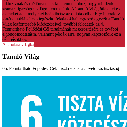
inkluzívnak és méltányosnak kell lennie ahhoz, hogy mindenki
számára igazságos világot teremtsünk. A Tanuló Világ ötleteket és
elemeket ad, amelyeket beépíthetsz az oktatásodba: Egy interaktív
történet táblával és kiegészítő feladatokkal, egy szójegyzék a Tanuló
Világ legfontosabb kifejezéseivel, további feladatok az 4.
Fenntartható Fejlődési Cél tartalmának megerősítésére és további
elgondolkodtatásra, valamint példák arra, hogyan kapcsolódik ez a
cél másokhoz.
A tanulási világba
Tanuló Világ
06. Fenntartható Fejlődési Cél: Tiszta víz és alapvető köztisztaság