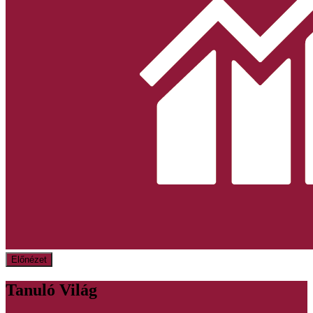
Előnézet
Tanuló Világ