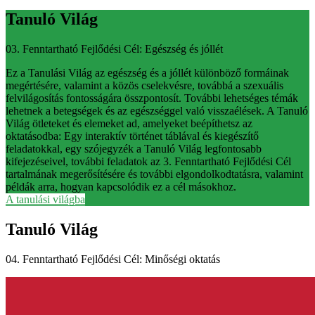
Tanuló Világ
03. Fenntartható Fejlődési Cél: Egészség és jóllét
Ez a Tanulási Világ az egészség és a jóllét különböző formáinak
megértésére, valamint a közös cselekvésre, továbbá a szexuális
felvilágosítás fontosságára összpontosít. További lehetséges témák
lehetnek a betegségek és az egészséggel való visszaélések. A Tanuló
Világ ötleteket és elemeket ad, amelyeket beépíthetsz az
oktatásodba: Egy interaktív történet táblával és kiegészítő
feladatokkal, egy szójegyzék a Tanuló Világ legfontosabb
kifejezéseivel, további feladatok az 3. Fenntartható Fejlődési Cél
tartalmának megerősítésére és további elgondolkodtatásra, valamint
példák arra, hogyan kapcsolódik ez a cél másokhoz.
A tanulási világba
Tanuló Világ
04. Fenntartható Fejlődési Cél: Minőségi oktatás