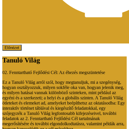
Előnézet
Tanuló Világ
02. Fenntartható Fejlődési Cél: Az éhezés megszüntetése
Ez a Tanuló Világ arról szól, hogy megtanuljuk, mi a szegénység,
hogyan osztályozzuk, milyen sokféle oka van, hogyan jelenik meg,
és milyen hatásai vannak különböző szinteken, mint például az
egyéni és a szerkezeti; a helyi és a globális szinten. A Tanuló Világ
ötleteket és elemeket ad, amelyeket beépíthetsz az oktatásodba: Egy
interaktív történet táblával és kiegészítő feladatokkal, egy
szójegyzék a Tanuló Világ legfontosabb kifejezéseivel, további
feladatok az 2. Fenntartható Fejlődési Cél tartalmának
megerősítésére és további elgondolkodtatásra, valamint példák arra,
hogyan kapcsolódik ez a cél másokhoz.