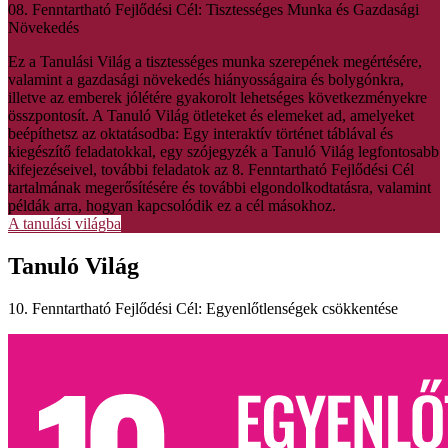
08. Fenntartható Fejlődési Cél: Tisztességes Munka és Gazdasági
Növekedés
Ez a Tanulási Világ a tisztességes munka szerepének megértésére,
valamint a gazdasági növekedés hiányosságaira és bolygónkra,
illetve az emberek jólétére gyakorolt lehetséges következményekre
összpontosít. A Tanuló Világ ötleteket és elemeket ad, amelyeket
beépíthetsz az oktatásodba: Egy interaktív történet táblával és
kiegészítő feladatokkal, egy szójegyzék a Tanuló Világ legfontosabb
kifejezéseivel, további feladatok az 8. Fenntartható Fejlődési Cél
tartalmának megerősítésére és további elgondolkodtatásra, valamint
példák arra, hogyan kapcsolódik ez a cél másokhoz.
A tanulási világba
Tanuló Világ
10. Fenntartható Fejlődési Cél: Egyenlőtlenségek csökkentése