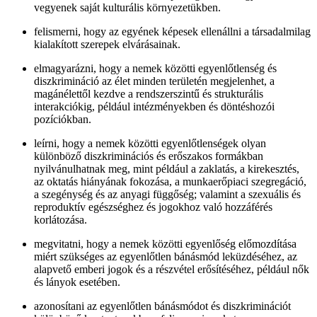
vegyenek saját kulturális környezetükben.
felismerni, hogy az egyének képesek ellenállni a társadalmilag
kialakított szerepek elvárásainak.
elmagyarázni, hogy a nemek közötti egyenlőtlenség és
diszkrimináció az élet minden területén megjelenhet, a
magánélettől kezdve a rendszerszintű és strukturális
interakciókig, például intézményekben és döntéshozói
pozíciókban.
leírni, hogy a nemek közötti egyenlőtlenségek olyan
különböző diszkriminációs és erőszakos formákban
nyilvánulhatnak meg, mint például a zaklatás, a kirekesztés,
az oktatás hiányának fokozása, a munkaerőpiaci szegregáció,
a szegénység és az anyagi függőség; valamint a szexuális és
reproduktív egészséghez és jogokhoz való hozzáférés
korlátozása.
megvitatni, hogy a nemek közötti egyenlőség előmozdítása
miért szükséges az egyenlőtlen bánásmód leküzdéséhez, az
alapvető emberi jogok és a részvétel erősítéséhez, például nők
és lányok esetében.
azonosítani az egyenlőtlen bánásmódot és diszkriminációt