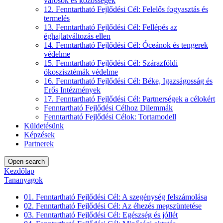
városok és közösségek
12. Fenntartható Fejlődési Cél: Felelős fogyasztás és
termelés
13. Fenntartható Fejlődési Cél: Fellépés az
éghajlatváltozás ellen
14. Fenntartható Fejlődési Cél: Óceánok és tengerek
védelme
15. Fenntartható Fejlődési Cél: Szárazföldi
ökoszisztémák védelme
16. Fenntartható Fejlődési Cél: Béke, Igazságosság és
Erős Intézmények
17. Fenntartható Fejlődési Cél: Partnerségek a célokért
Fenntartható Fejlődési Célhoz Dilemmák
Fenntartható Fejlődési Célok: Tortamodell
Küldetésünk
Képzések
Partnerek
Open search
Kezdőlap
Tananyagok
01. Fenntartható Fejlődési Cél: A szegénység felszámolása
02. Fenntartható Fejlődési Cél: Az éhezés megszüntetése
03. Fenntartható Fejlődési Cél: Egészség és jóllét