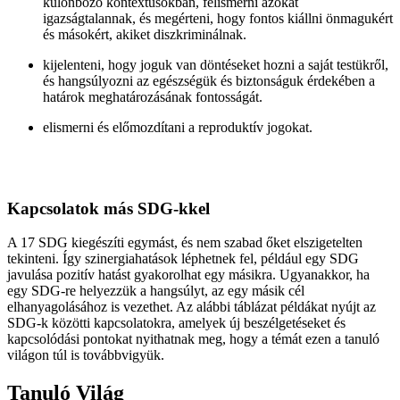
különböző kontextusokban, felismerni azokat
igazságtalannak, és megérteni, hogy fontos kiállni önmagukért
és másokért, akiket diszkriminálnak.
kijelenteni, hogy joguk van döntéseket hozni a saját testükről,
és hangsúlyozni az egészségük és biztonságuk érdekében a
határok meghatározásának fontosságát.
elismerni és előmozdítani a reproduktív jogokat.
Kapcsolatok más SDG-kkel
A 17 SDG kiegészíti egymást, és nem szabad őket elszigetelten
tekinteni. Így szinergiahatások léphetnek fel, például egy SDG
javulása pozitív hatást gyakorolhat egy másikra. Ugyanakkor, ha
egy SDG-re helyezzük a hangsúlyt, az egy másik cél
elhanyagolásához is vezethet. Az alábbi táblázat példákat nyújt az
SDG-k közötti kapcsolatokra, amelyek új beszélgetéseket és
kapcsolódási pontokat nyithatnak meg, hogy a témát ezen a tanuló
világon túl is továbbvigyük.
Tanuló Világ