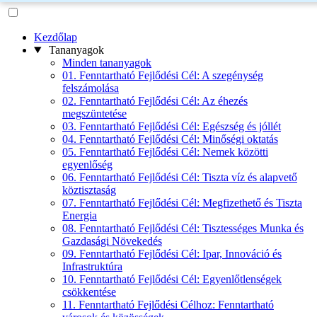
Kezdőlap
Tananyagok
Minden tananyagok
01. Fenntartható Fejlődési Cél: A szegénység
felszámolása
02. Fenntartható Fejlődési Cél: Az éhezés
megszüntetése
03. Fenntartható Fejlődési Cél: Egészség és jóllét
04. Fenntartható Fejlődési Cél: Minőségi oktatás
05. Fenntartható Fejlődési Cél: Nemek közötti
egyenlőség
06. Fenntartható Fejlődési Cél: Tiszta víz és alapvető
köztisztaság
07. Fenntartható Fejlődési Cél: Megfizethető és Tiszta
Energia
08. Fenntartható Fejlődési Cél: Tisztességes Munka és
Gazdasági Növekedés
09. Fenntartható Fejlődési Cél: Ipar, Innováció és
Infrastruktúra
10. Fenntartható Fejlődési Cél: Egyenlőtlenségek
csökkentése
11. Fenntartható Fejlődési Célhoz: Fenntartható