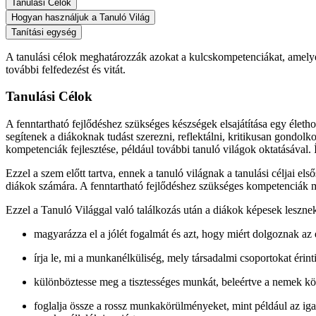
Tanulási Célok
Hogyan használjuk a Tanuló Világ
Tanítási egység
A tanulási célok meghatározzák azokat a kulcskompetenciákat, amelyek
további felfedezést és vitát.
Tanulási Célok
A fenntartható fejlődéshez szükséges készségek elsajátítása egy élethos
segítenek a diákoknak tudást szerezni, reflektálni, kritikusan gondolk
kompetenciák fejlesztése, például további tanuló világok oktatásával. 
Ezzel a szem előtt tartva, ennek a tanuló világnak a tanulási céljai 
diákok számára. A fenntartható fejlődéshez szükséges kompetenciák meg
Ezzel a Tanuló Világgal való találkozás után a diákok képesek leszne
magyarázza el a jólét fogalmát és azt, hogy miért dolgoznak az
írja le, mi a munkanélküliség, mely társadalmi csoportokat érint
különböztesse meg a tisztességes munkát, beleértve a nemek köz
foglalja össze a rossz munkakörülményeket, mint például az igaz