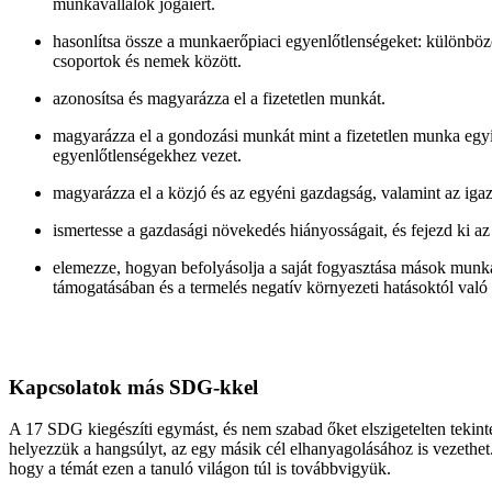
munkavállalók jogaiért.
hasonlítsa össze a munkaerőpiaci egyenlőtlenségeket: különböző
csoportok és nemek között.
azonosítsa és magyarázza el a fizetetlen munkát.
magyarázza el a gondozási munkát mint a fizetetlen munka egyik
egyenlőtlenségekhez vezet.
magyarázza el a közjó és az egyéni gazdagság, valamint az igazs
ismertesse a gazdasági növekedés hiányosságait, és fejezd ki az
elemezze, hogyan befolyásolja a saját fogyasztása mások munk
támogatásában és a termelés negatív környezeti hatásoktól való 
Kapcsolatok más SDG-kkel
A 17 SDG kiegészíti egymást, és nem szabad őket elszigetelten tekint
helyezzük a hangsúlyt, az egy másik cél elhanyagolásához is vezethet
hogy a témát ezen a tanuló világon túl is továbbvigyük.