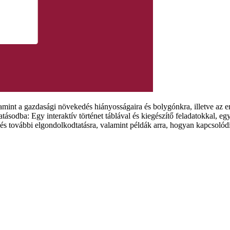
amint a gazdasági növekedés hiányosságaira és bolygónkra, illetve az 
tásodba: Egy interaktív történet táblával és kiegészítő feladatokkal, e
e és további elgondolkodtatásra, valamint példák arra, hogyan kapcsolód