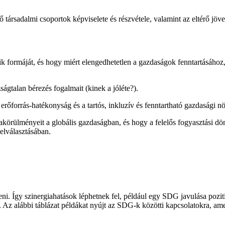
 társadalmi csoportok képviselete és részvétele, valamint az eltérő jö
 formáját, és hogy miért elengedhetetlen a gazdaságok fenntartásához,
ágtalan bérezés fogalmait (kinek a jóléte?).
 erőforrás-hatékonyság és a tartós, inkluzív és fenntartható gazdasági 
akörülményeit a globális gazdaságban, és hogy a felelős fogyasztási d
elválasztásában.
eni. Így szinergiahatások léphetnek fel, például egy SDG javulása poz
. Az alábbi táblázat példákat nyújt az SDG-k közötti kapcsolatokra, am