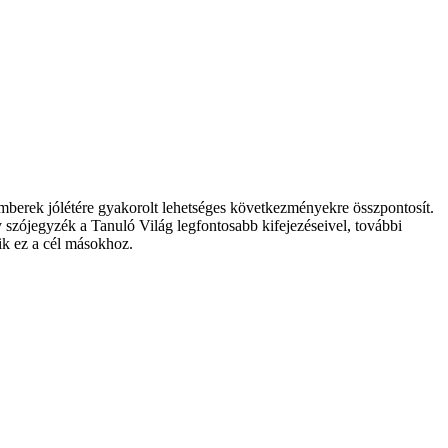
emberek jólétére gyakorolt lehetséges következményekre összpontosít.
gy szójegyzék a Tanuló Világ legfontosabb kifejezéseivel, további
ik ez a cél másokhoz.