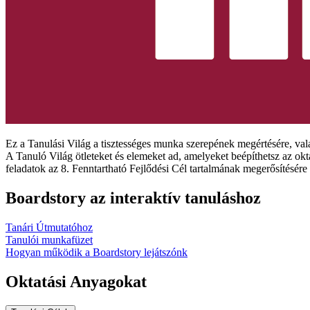
Ez a Tanulási Világ a tisztességes munka szerepének megértésére, val
A Tanuló Világ ötleteket és elemeket ad, amelyeket beépíthetsz az okta
feladatok az 8. Fenntartható Fejlődési Cél tartalmának megerősítésér
Boardstory az interaktív tanuláshoz
Tanári Útmutatóhoz
Tanulói munkafüzet
Hogyan működik a Boardstory lejátszónk
Oktatási Anyagokat