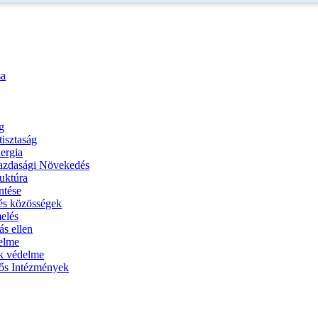
sa
g
tisztaság
nergia
Gazdasági Növekedés
ruktúra
ntése
 és közösségek
melés
ás ellen
delme
ák védelme
rős Intézmények