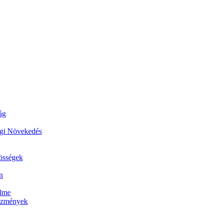
ág
ági Növekedés
zösségek
n
elme
tézmények