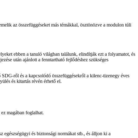
kiemelik az összefüggéseket más témákkal, ösztönözve a modulon túli
lyeket ebben a tanuló világban találunk, elindítják ezt a folyamatot, és
jezése után ajánlott a fenntartható fejlődéshez szükséges
elő SDG-ről és a kapcsolódó összefüggésekről a kilenc-tizenegy éves
lés és kitartás révén érhető el.
t ez magában foglalhat.
z egészségügyi és biztonsági normákat stb., és álljon ki a