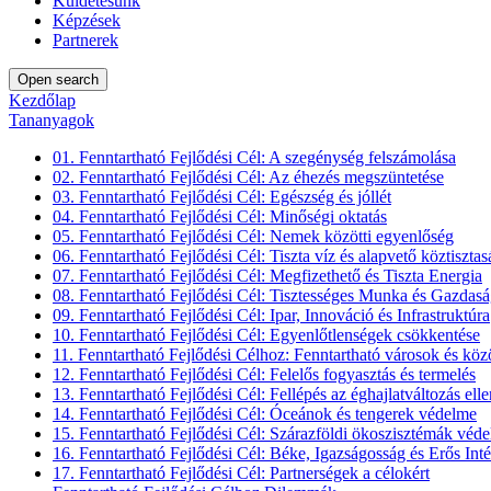
Küldetésünk
Képzések
Partnerek
Open search
Kezdőlap
Tananyagok
01. Fenntartható Fejlődési Cél: A szegénység felszámolása
02. Fenntartható Fejlődési Cél: Az éhezés megszüntetése
03. Fenntartható Fejlődési Cél: Egészség és jóllét
04. Fenntartható Fejlődési Cél: Minőségi oktatás
05. Fenntartható Fejlődési Cél: Nemek közötti egyenlőség
06. Fenntartható Fejlődési Cél: Tiszta víz és alapvető köztisztas
07. Fenntartható Fejlődési Cél: Megfizethető és Tiszta Energia
08. Fenntartható Fejlődési Cél: Tisztességes Munka és Gazdas
09. Fenntartható Fejlődési Cél: Ipar, Innováció és Infrastruktúra
10. Fenntartható Fejlődési Cél: Egyenlőtlenségek csökkentése
11. Fenntartható Fejlődési Célhoz: Fenntartható városok és kö
12. Fenntartható Fejlődési Cél: Felelős fogyasztás és termelés
13. Fenntartható Fejlődési Cél: Fellépés az éghajlatváltozás elle
14. Fenntartható Fejlődési Cél: Óceánok és tengerek védelme
15. Fenntartható Fejlődési Cél: Szárazföldi ökoszisztémák véd
16. Fenntartható Fejlődési Cél: Béke, Igazságosság és Erős In
17. Fenntartható Fejlődési Cél: Partnerségek a célokért