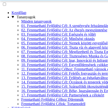
Kezdőlap
Tananyagok
Minden tananyagok
01. Fenntartható Fejlődési Cél: A szegénység felszámolá
02. Fenntartható Fejlődési Cél: Az éhezés megszüntetése
03. Fenntartható Fejlődési Cél: Egészség és jóllét
04. Fenntartható Fejlődési Cél: Minőségi oktatás
05. Fenntartható Fejlődési Cél: Nemek közötti egyenlősé
06. Fenntartható Fejlődési Cél: Tiszta víz és alapvető köz
07. Fenntartható Fejlődési Cél: Megfizethető és Tiszta E
08. Fenntartható Fejlődési Cél: Tisztességes Munka és 
09. Fenntartható Fejlődési Cél: Ipar, Innováció és Infrast
10. Fenntartható Fejlődési Cél: Egyenlőtlenségek csökke
11. Fenntartható Fejlődési Célhoz: Fenntartható városok
12. Fenntartható Fejlődési Cél: Felelős fogyasztás és ter
13. Fenntartható Fejlődési Cél: Fellépés az éghajlatváltoz
14. Fenntartható Fejlődési Cél: Óceánok és tengerek vé
15. Fenntartható Fejlődési Cél: Szárazföldi ökoszisztém
16. Fenntartható Fejlődési Cél: Béke, Igazságosság és E
17. Fenntartható Fejlődési Cél: Partnerségek a célokért
Fenntartható Fejlődési Célhoz Dilemmák
Fenntartható Fejlődési Célok: Tortamodell