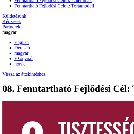
Fenntartható Fejlődési Célhoz Dilemmák
Fenntartható Fejlődési Célok: Tortamodell
Küldetésünk
Képzések
Partnerek
magyar
English
Deutsch
magyar
Ελληνικά
norsk
Vissza az áttekintéshez
08. Fenntartható Fejlődési Cél