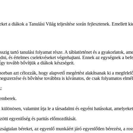
et a diákok a Tanulási Világ teljesítése során fejlesztenek. Emellett 
szig tartó tanulási folyamat része. A táblatörténet és a gyakorlatok, ame
odni, és értelmes cselekvéseket végrehajtani. Ennek az egységnek a befe
Így tovább bővítjük a diákok készségeit.
elsősorban azt célozzák, hogy alapvető megértést alakítsanak ki a megfel
szerzése és bővítése továbbra is kívánatos, de csak folyamatos elmélyü
k:
 emberek.
i különösen, valamint írja le a társadalmi és egyéni hatásokat, amelyeke
ötti egyenlőség és paritás előmozdítását.
ságtalan béreket, az egyenlő munkáért járó egyenlőtlen bérezést, a ross