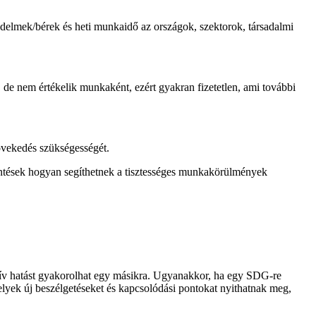
vedelmek/bérek és heti munkaidő az országok, szektorok, társadalmi
 de nem értékelik munkaként, ezért gyakran fizetetlen, ami további
növekedés szükségességét.
öntések hogyan segíthetnek a tisztességes munkakörülmények
itív hatást gyakorolhat egy másikra. Ugyanakkor, ha egy SDG-re
elyek új beszélgetéseket és kapcsolódási pontokat nyithatnak meg,