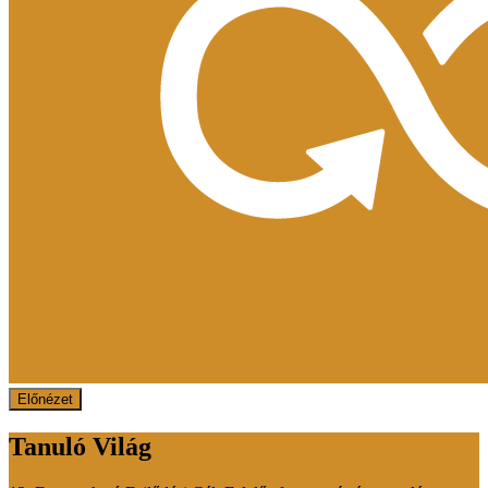
Előnézet
Tanuló Világ