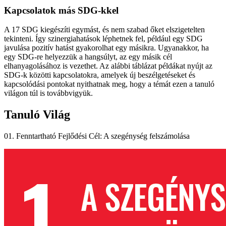
Kapcsolatok más SDG-kkel
A 17 SDG kiegészíti egymást, és nem szabad őket elszigetelten
tekinteni. Így szinergiahatások léphetnek fel, például egy SDG
javulása pozitív hatást gyakorolhat egy másikra. Ugyanakkor, ha
egy SDG-re helyezzük a hangsúlyt, az egy másik cél
elhanyagolásához is vezethet. Az alábbi táblázat példákat nyújt az
SDG-k közötti kapcsolatokra, amelyek új beszélgetéseket és
kapcsolódási pontokat nyithatnak meg, hogy a témát ezen a tanuló
világon túl is továbbvigyük.
Tanuló Világ
01. Fenntartható Fejlődési Cél: A szegénység felszámolása