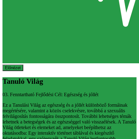
Előnézet
Tanuló Világ
03. Fenntartható Fejlődési Cél: Egészség és jóllét
Ez a Tanulási Világ az egészség és a jóllét különböző formáinak
megértésére, valamint a közös cselekvésre, továbbá a szexuális
felvilágosítás fontosságára összpontosít. További lehetséges témák
lehetnek a betegségek és az egészséggel való visszaélések. A Tanuló
Világ ötleteket és elemeket ad, amelyeket beépíthetsz az
oktatásodba: Egy interaktív történet táblával és kiegészítő
feladatokkal, egy szójegyzék a Tanuló Világ legfontosabb