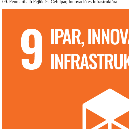
09. Fenntartható Fejlődési Cél: Ipar, Innováció és Infrastruktúra