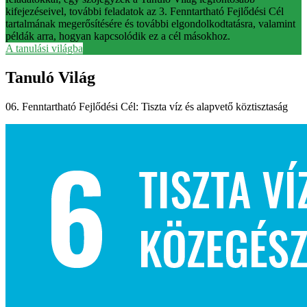
kifejezéseivel, további feladatok az 3. Fenntartható Fejlődési Cél
tartalmának megerősítésére és további elgondolkodtatásra, valamint
példák arra, hogyan kapcsolódik ez a cél másokhoz.
A tanulási világba
Tanuló Világ
06. Fenntartható Fejlődési Cél: Tiszta víz és alapvető köztisztaság