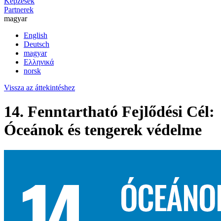
Képzések
Partnerek
magyar
English
Deutsch
magyar
Ελληνικά
norsk
Vissza az áttekintéshez
14. Fenntartható Fejlődési Cél:
Óceánok és tengerek védelme