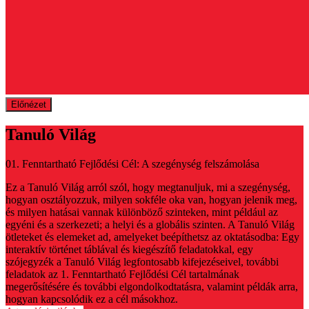
Előnézet
Tanuló Világ
01. Fenntartható Fejlődési Cél: A szegénység felszámolása
Ez a Tanuló Világ arról szól, hogy megtanuljuk, mi a szegénység,
hogyan osztályozzuk, milyen sokféle oka van, hogyan jelenik meg,
és milyen hatásai vannak különböző szinteken, mint például az
egyéni és a szerkezeti; a helyi és a globális szinten. A Tanuló Világ
ötleteket és elemeket ad, amelyeket beépíthetsz az oktatásodba: Egy
interaktív történet táblával és kiegészítő feladatokkal, egy
szójegyzék a Tanuló Világ legfontosabb kifejezéseivel, további
feladatok az 1. Fenntartható Fejlődési Cél tartalmának
megerősítésére és további elgondolkodtatásra, valamint példák arra,
hogyan kapcsolódik ez a cél másokhoz.