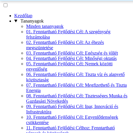
Kezdőlap
Tananyagok
Minden tananyagok
01. Fenntartható Fejlődési Cél: A szegénység
felszámolása
02. Fenntartható Fejlődési Cél: Az éhezés
megszüntetése
03. Fenntartható Fejlődési Cél: Egészség és jóllét
04. Fenntartható Fejlődési Cél: Minőségi oktatás
05. Fenntartható Fejlődési Cél: Nemek közötti
egyenlőség
06. Fenntartható Fejlődési Cél: Tiszta víz és alapvető
köztisztaság
07. Fenntartható Fejlődési Cél: Megfizethető és Tiszta
Energia
08. Fenntartható Fejlődési Cél: Tisztességes Munka és
Gazdasági Növekedés
09. Fenntartható Fejlődési Cél: Ipar, Innováció és
Infrastruktúra
10. Fenntartható Fejlődési Cél: Egyenlőtlenségek
csökkentése
11. Fenntartható Fejlődési Célhoz: Fenntartható