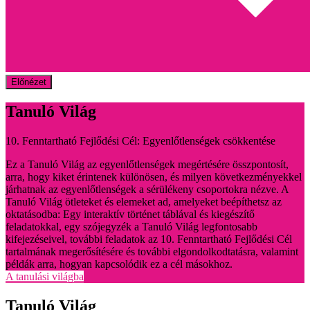
Előnézet
Tanuló Világ
10. Fenntartható Fejlődési Cél: Egyenlőtlenségek csökkentése
Ez a Tanuló Világ az egyenlőtlenségek megértésére összpontosít,
arra, hogy kiket érintenek különösen, és milyen következményekkel
járhatnak az egyenlőtlenségek a sérülékeny csoportokra nézve. A
Tanuló Világ ötleteket és elemeket ad, amelyeket beépíthetsz az
oktatásodba: Egy interaktív történet táblával és kiegészítő
feladatokkal, egy szójegyzék a Tanuló Világ legfontosabb
kifejezéseivel, további feladatok az 10. Fenntartható Fejlődési Cél
tartalmának megerősítésére és további elgondolkodtatásra, valamint
példák arra, hogyan kapcsolódik ez a cél másokhoz.
A tanulási világba
Tanuló Világ