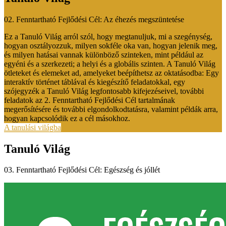
02. Fenntartható Fejlődési Cél: Az éhezés megszüntetése
Ez a Tanuló Világ arról szól, hogy megtanuljuk, mi a szegénység,
hogyan osztályozzuk, milyen sokféle oka van, hogyan jelenik meg,
és milyen hatásai vannak különböző szinteken, mint például az
egyéni és a szerkezeti; a helyi és a globális szinten. A Tanuló Világ
ötleteket és elemeket ad, amelyeket beépíthetsz az oktatásodba: Egy
interaktív történet táblával és kiegészítő feladatokkal, egy
szójegyzék a Tanuló Világ legfontosabb kifejezéseivel, további
feladatok az 2. Fenntartható Fejlődési Cél tartalmának
megerősítésére és további elgondolkodtatásra, valamint példák arra,
hogyan kapcsolódik ez a cél másokhoz.
A tanulási világba
Tanuló Világ
03. Fenntartható Fejlődési Cél: Egészség és jóllét