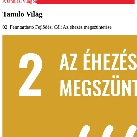
A tanulási világba
Tanuló Világ
02. Fenntartható Fejlődési Cél: Az éhezés megszüntetése