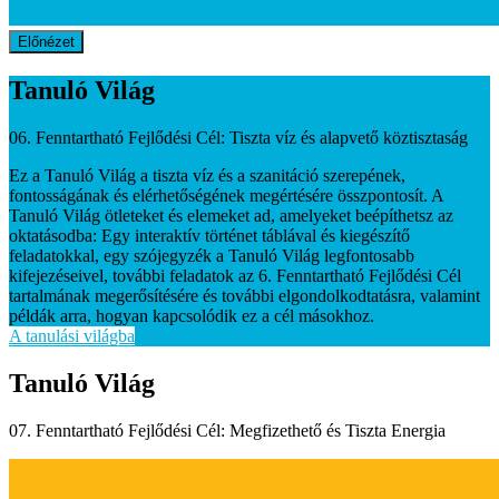
Előnézet
Tanuló Világ
06. Fenntartható Fejlődési Cél: Tiszta víz és alapvető köztisztaság
Ez a Tanuló Világ a tiszta víz és a szanitáció szerepének,
fontosságának és elérhetőségének megértésére összpontosít. A
Tanuló Világ ötleteket és elemeket ad, amelyeket beépíthetsz az
oktatásodba: Egy interaktív történet táblával és kiegészítő
feladatokkal, egy szójegyzék a Tanuló Világ legfontosabb
kifejezéseivel, további feladatok az 6. Fenntartható Fejlődési Cél
tartalmának megerősítésére és további elgondolkodtatásra, valamint
példák arra, hogyan kapcsolódik ez a cél másokhoz.
A tanulási világba
Tanuló Világ
07. Fenntartható Fejlődési Cél: Megfizethető és Tiszta Energia