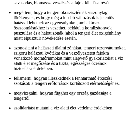
savasodás, biomasszavesztés és a fajok kihalása révén.
megérteni, hogy a tengeri ökoszisztémák viszonylag
törékenyek, és hogy még a kisebb változások is jelentős
hatással lehetnek az egyensúlyukra, ami akár az
összeomlásukhoz is vezethet, például a korallzátonyok
pusztulása és a halott zónák (ahol a tengeri élet oxigénhiány
miatt elpusztul) növekedése esetén.
azonosítani a halászati tilalmi zónákat, tengeri rezervátumokat,
szigorú halászati kvótákat és a veszélyeztetett fajokra
vonatkozó moratóriumokat mint alapvető gyakorlatokat a víz
alatti élet megőrzése és a tiszta, egészséges óceánok
biztosítása érdekében.
felismerni, hogyan illeszkednek a fenntartható étkezési
szokások a tengeri erőforrások korlátozott elérhetőségéhez.
megvizsgálni, hogyan függhet egy ország gazdasága a
tengertől.
szolidaritást mutatni a víz alatti élet védelme érdekében.