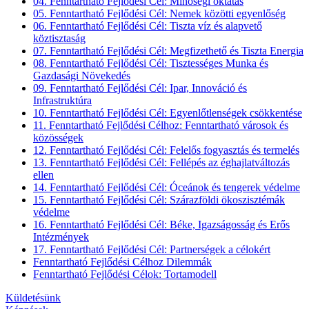
04. Fenntartható Fejlődési Cél: Minőségi oktatás
05. Fenntartható Fejlődési Cél: Nemek közötti egyenlőség
06. Fenntartható Fejlődési Cél: Tiszta víz és alapvető
köztisztaság
07. Fenntartható Fejlődési Cél: Megfizethető és Tiszta Energia
08. Fenntartható Fejlődési Cél: Tisztességes Munka és
Gazdasági Növekedés
09. Fenntartható Fejlődési Cél: Ipar, Innováció és
Infrastruktúra
10. Fenntartható Fejlődési Cél: Egyenlőtlenségek csökkentése
11. Fenntartható Fejlődési Célhoz: Fenntartható városok és
közösségek
12. Fenntartható Fejlődési Cél: Felelős fogyasztás és termelés
13. Fenntartható Fejlődési Cél: Fellépés az éghajlatváltozás
ellen
14. Fenntartható Fejlődési Cél: Óceánok és tengerek védelme
15. Fenntartható Fejlődési Cél: Szárazföldi ökoszisztémák
védelme
16. Fenntartható Fejlődési Cél: Béke, Igazságosság és Erős
Intézmények
17. Fenntartható Fejlődési Cél: Partnerségek a célokért
Fenntartható Fejlődési Célhoz Dilemmák
Fenntartható Fejlődési Célok: Tortamodell
Küldetésünk