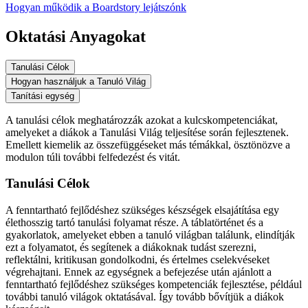
Hogyan működik a Boardstory lejátszónk
Oktatási Anyagokat
Tanulási Célok
Hogyan használjuk a Tanuló Világ
Tanítási egység
A tanulási célok meghatározzák azokat a kulcskompetenciákat,
amelyeket a diákok a Tanulási Világ teljesítése során fejlesztenek.
Emellett kiemelik az összefüggéseket más témákkal, ösztönözve a
modulon túli további felfedezést és vitát.
Tanulási Célok
A fenntartható fejlődéshez szükséges készségek elsajátítása egy
élethosszig tartó tanulási folyamat része. A táblatörténet és a
gyakorlatok, amelyeket ebben a tanuló világban találunk, elindítják
ezt a folyamatot, és segítenek a diákoknak tudást szerezni,
reflektálni, kritikusan gondolkodni, és értelmes cselekvéseket
végrehajtani. Ennek az egységnek a befejezése után ajánlott a
fenntartható fejlődéshez szükséges kompetenciák fejlesztése, például
további tanuló világok oktatásával. Így tovább bővítjük a diákok