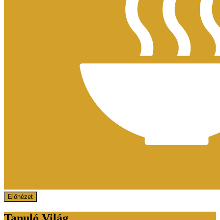
Előnézet
Tanuló Világ