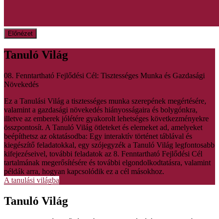
Előnézet
Tanuló Világ
08. Fenntartható Fejlődési Cél: Tisztességes Munka és Gazdasági
Növekedés
Ez a Tanulási Világ a tisztességes munka szerepének megértésére,
valamint a gazdasági növekedés hiányosságaira és bolygónkra,
illetve az emberek jólétére gyakorolt lehetséges következményekre
összpontosít. A Tanuló Világ ötleteket és elemeket ad, amelyeket
beépíthetsz az oktatásodba: Egy interaktív történet táblával és
kiegészítő feladatokkal, egy szójegyzék a Tanuló Világ legfontosabb
kifejezéseivel, további feladatok az 8. Fenntartható Fejlődési Cél
tartalmának megerősítésére és további elgondolkodtatásra, valamint
példák arra, hogyan kapcsolódik ez a cél másokhoz.
A tanulási világba
Tanuló Világ