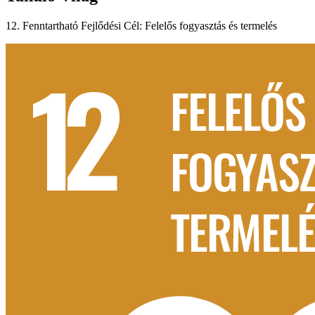
12. Fenntartható Fejlődési Cél: Felelős fogyasztás és termelés