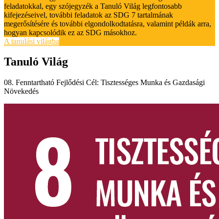
feladatokkal, egy szójegyzék a Tanuló Világ legfontosabb
kifejezéseivel, további feladatok az SDG 7 tartalmának
megerősítésére és további elgondolkodtatásra, valamint példák arra,
hogyan kapcsolódik ez az SDG másokhoz.
A tanulási világba
Tanuló Világ
08. Fenntartható Fejlődési Cél: Tisztességes Munka és Gazdasági
Növekedés