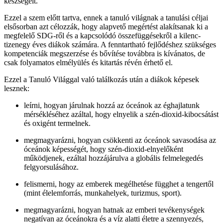
készségeit.
Ezzel a szem előtt tartva, ennek a tanuló világnak a tanulási céljai
elsősorban azt célozzák, hogy alapvető megértést alakítsanak ki a
megfelelő SDG-ről és a kapcsolódó összefüggésekről a kilenc-
tizenegy éves diákok számára. A fenntartható fejlődéshez szükséges
kompetenciák megszerzése és bővítése továbbra is kívánatos, de
csak folyamatos elmélyülés és kitartás révén érhető el.
Ezzel a Tanuló Világgal való találkozás után a diákok képesek
lesznek:
leírni, hogyan járulnak hozzá az óceánok az éghajlatunk
mérsékléséhez azáltal, hogy elnyelik a szén-dioxid-kibocsátást
és oxigént termelnek.
megmagyarázni, hogyan csökkenti az óceánok savasodása az
óceánok képességét, hogy szén-dioxid-elnyelőként
működjenek, ezáltal hozzájárulva a globális felmelegedés
felgyorsulásához.
felismerni, hogy az emberek megélhetése függhet a tengertől
(mint élelemforrás, munkahelyek, turizmus, sport).
megmagyarázni, hogyan hatnak az emberi tevékenységek
negatívan az óceánokra és a víz alatti életre a szennyezés,