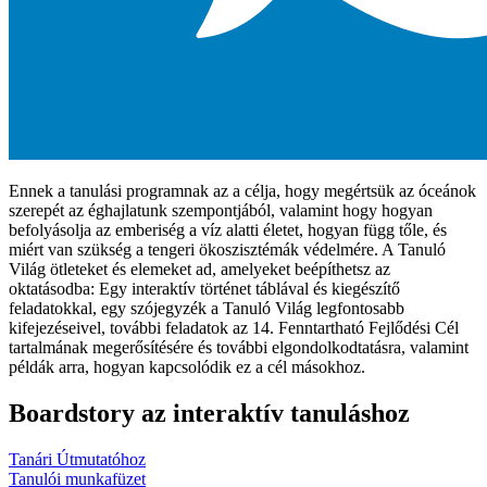
Ennek a tanulási programnak az a célja, hogy megértsük az óceánok
szerepét az éghajlatunk szempontjából, valamint hogy hogyan
befolyásolja az emberiség a víz alatti életet, hogyan függ tőle, és
miért van szükség a tengeri ökoszisztémák védelmére. A Tanuló
Világ ötleteket és elemeket ad, amelyeket beépíthetsz az
oktatásodba: Egy interaktív történet táblával és kiegészítő
feladatokkal, egy szójegyzék a Tanuló Világ legfontosabb
kifejezéseivel, további feladatok az 14. Fenntartható Fejlődési Cél
tartalmának megerősítésére és további elgondolkodtatásra, valamint
példák arra, hogyan kapcsolódik ez a cél másokhoz.
Boardstory az interaktív tanuláshoz
Tanári Útmutatóhoz
Tanulói munkafüzet