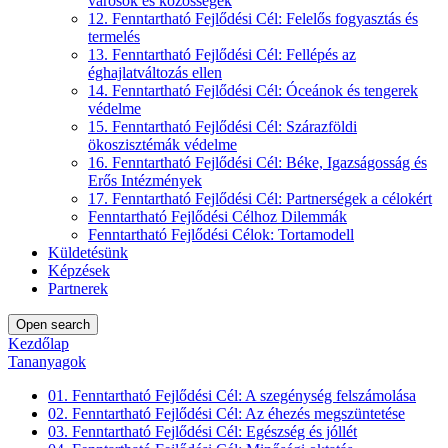
városok és közösségek
12. Fenntartható Fejlődési Cél: Felelős fogyasztás és
termelés
13. Fenntartható Fejlődési Cél: Fellépés az
éghajlatváltozás ellen
14. Fenntartható Fejlődési Cél: Óceánok és tengerek
védelme
15. Fenntartható Fejlődési Cél: Szárazföldi
ökoszisztémák védelme
16. Fenntartható Fejlődési Cél: Béke, Igazságosság és
Erős Intézmények
17. Fenntartható Fejlődési Cél: Partnerségek a célokért
Fenntartható Fejlődési Célhoz Dilemmák
Fenntartható Fejlődési Célok: Tortamodell
Küldetésünk
Képzések
Partnerek
Open search
Kezdőlap
Tananyagok
01. Fenntartható Fejlődési Cél: A szegénység felszámolása
02. Fenntartható Fejlődési Cél: Az éhezés megszüntetése
03. Fenntartható Fejlődési Cél: Egészség és jóllét