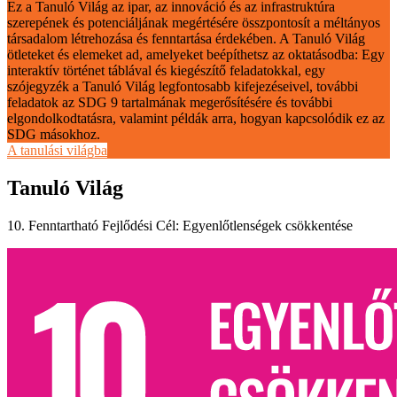
Ez a Tanuló Világ az ipar, az innováció és az infrastruktúra
szerepének és potenciáljának megértésére összpontosít a méltányos
társadalom létrehozása és fenntartása érdekében. A Tanuló Világ
ötleteket és elemeket ad, amelyeket beépíthetsz az oktatásodba: Egy
interaktív történet táblával és kiegészítő feladatokkal, egy
szójegyzék a Tanuló Világ legfontosabb kifejezéseivel, további
feladatok az SDG 9 tartalmának megerősítésére és további
elgondolkodtatásra, valamint példák arra, hogyan kapcsolódik ez az
SDG másokhoz.
A tanulási világba
Tanuló Világ
10. Fenntartható Fejlődési Cél: Egyenlőtlenségek csökkentése