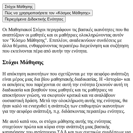
Στόχοι Μάθησης
Πώς να χρησιμοποιήσετε τον «Κόσμος Μάθησης»
Περιεχόμενα Διδακτικής Ενότητας
Οι Μαθησιακοί Στόχοι περιγράφουν τις βασικές ικανότητες που θα
αναπτύξουν οι μαθητές και οι μαθήτριες ολοκληρώνοντας αυτόν
τον "Κόσμο Μάθησης". Επιπλέον, αναδεικνύουν συνδέσεις με
άλλα θέματα, ενθαρρύνοντας περαιτέρω διερεύνηση και συζήτηση
που εκτείνονται πέρα από αυτήν την ενότητα.
Στόχοι Μάθησης
Η απόκτηση ικανοτήτων που σχετίζονται με την αειφόρο ανάπτυξη
είναι μέρος μιας δια βίου μαθησιακής διαδικασίας. Η «Ιστορία» και
οι ασκήσεις που παρέχονται σε αυτή την ενότητα ξεκινούν αυτή τη
διαδικασία και βοηθούν τους μαθητές και τις μαθήτριες να
αποκτήσουν γνώση, να σκεφτούν κριτικά και να αναλάβουν
ουσιαστική δράση. Μετά την ολοκλήρωση αυτής της ενότητας, θα
ήταν καλό να ενισχυθεί η ανάπτυξη των επιθυμητών ικανοτήτων
για την αειφόρο ανάπτυξη, π.χ. διδάσκοντας περαιτέρω ενότητες.
Με αυτό κατά νου, οι στόχοι μάθησης αυτής της ενότητας
στοχεύουν πρώτα και κύρια στην ανάπτυξη μιας βασικής
κατανόησης του αντίστοιχου ΣΑΑ και των σχετικών συνδέσεων για