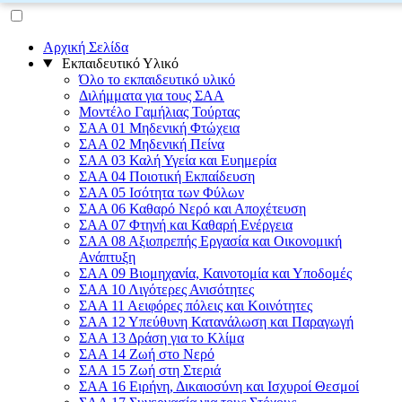
Αρχική Σελίδα
Εκπαιδευτικό Υλικό
Όλο το εκπαιδευτικό υλικό
Διλήμματα για τους ΣΑΑ
Μοντέλο Γαμήλιας Τούρτας
ΣΑΑ 01 Μηδενική Φτώχεια
ΣΑΑ 02 Μηδενική Πείνα
ΣΑΑ 03 Καλή Υγεία και Ευημερία
ΣΑΑ 04 Ποιοτική Εκπαίδευση
ΣΑΑ 05 Ισότητα των Φύλων
ΣΑΑ 06 Καθαρό Νερό και Αποχέτευση
ΣΑΑ 07 Φτηνή και Καθαρή Ενέργεια
ΣΑΑ 08 Αξιοπρεπής Εργασία και Οικονομική
Ανάπτυξη
ΣΑΑ 09 Βιομηχανία, Καινοτομία και Υποδομές
ΣΑΑ 10 Λιγότερες Ανισότητες
ΣΑΑ 11 Αειφόρες πόλεις και Κοινότητες
ΣΑΑ 12 Υπεύθυνη Κατανάλωση και Παραγωγή
ΣΑΑ 13 Δράση για το Κλίμα
ΣΑΑ 14 Ζωή στο Νερό
ΣΑΑ 15 Ζωή στη Στεριά
ΣΑΑ 16 Ειρήνη, Δικαιοσύνη και Ισχυροί Θεσμοί