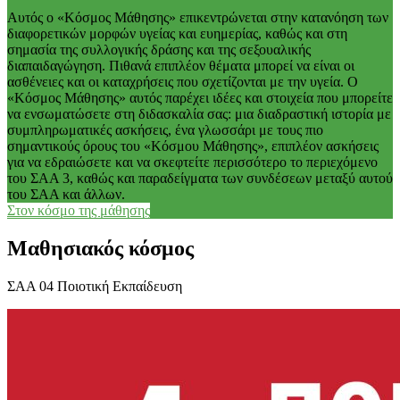
Αυτός ο «Κόσμος Μάθησης» επικεντρώνεται στην κατανόηση των
διαφορετικών μορφών υγείας και ευημερίας, καθώς και στη
σημασία της συλλογικής δράσης και της σεξουαλικής
διαπαιδαγώγηση. Πιθανά επιπλέον θέματα μπορεί να είναι οι
ασθένειες και οι καταχρήσεις που σχετίζονται με την υγεία. Ο
«Κόσμος Μάθησης» αυτός παρέχει ιδέες και στοιχεία που μπορείτε
να ενσωματώσετε στη διδασκαλία σας: μια διαδραστική ιστορία με
συμπληρωματικές ασκήσεις, ένα γλωσσάρι με τους πιο
σημαντικούς όρους του «Κόσμου Μάθησης», επιπλέον ασκήσεις
για να εδραιώσετε και να σκεφτείτε περισσότερο το περιεχόμενο
του ΣΑΑ 3, καθώς και παραδείγματα των συνδέσεων μεταξύ αυτού
του ΣΑΑ και άλλων.
Στον κόσμο της μάθησης
Μαθησιακός κόσμος
ΣΑΑ 04 Ποιοτική Εκπαίδευση