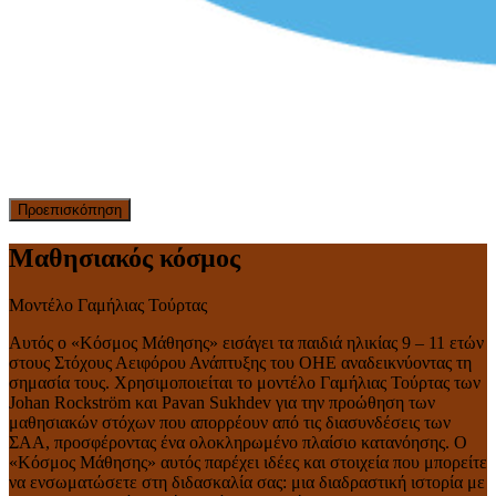
Προεπισκόπηση
Μαθησιακός κόσμος
Μοντέλο Γαμήλιας Τούρτας
Αυτός ο «Κόσμος Μάθησης» εισάγει τα παιδιά ηλικίας 9 – 11 ετών
στους Στόχους Αειφόρου Ανάπτυξης του ΟΗΕ αναδεικνύοντας τη
σημασία τους. Χρησιμοποιείται το μοντέλο Γαμήλιας Τούρτας των
Johan Rockström και Pavan Sukhdev για την προώθηση των
μαθησιακών στόχων που απορρέουν από τις διασυνδέσεις των
ΣΑΑ, προσφέροντας ένα ολοκληρωμένο πλαίσιο κατανόησης. Ο
«Κόσμος Μάθησης» αυτός παρέχει ιδέες και στοιχεία που μπορείτε
να ενσωματώσετε στη διδασκαλία σας: μια διαδραστική ιστορία με