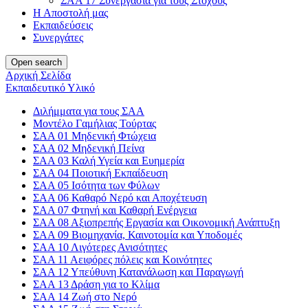
ΣΑΑ 17 Συνεργασία για τους Στόχους
Η Αποστολή μας
Εκπαιδεύσεις
Συνεργάτες
Open search
Αρχική Σελίδα
Εκπαιδευτικό Υλικό
Διλήμματα για τους ΣΑΑ
Μοντέλο Γαμήλιας Τούρτας
ΣΑΑ 01 Μηδενική Φτώχεια
ΣΑΑ 02 Μηδενική Πείνα
ΣΑΑ 03 Καλή Υγεία και Ευημερία
ΣΑΑ 04 Ποιοτική Εκπαίδευση
ΣΑΑ 05 Ισότητα των Φύλων
ΣΑΑ 06 Καθαρό Νερό και Αποχέτευση
ΣΑΑ 07 Φτηνή και Καθαρή Ενέργεια
ΣΑΑ 08 Αξιοπρεπής Εργασία και Οικονομική Ανάπτυξη
ΣΑΑ 09 Βιομηχανία, Καινοτομία και Υποδομές
ΣΑΑ 10 Λιγότερες Ανισότητες
ΣΑΑ 11 Αειφόρες πόλεις και Κοινότητες
ΣΑΑ 12 Υπεύθυνη Κατανάλωση και Παραγωγή
ΣΑΑ 13 Δράση για το Κλίμα
ΣΑΑ 14 Ζωή στο Νερό