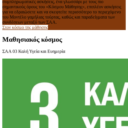
συμπληρωματικές ασκήσεις, ένα γλωσσάρι με τους πιο
σημαντικούς όρους του «Κόσμου Μάθησης», επιπλέον ασκήσεις
για να εδραιώσετε και να σκεφτείτε περισσότερο το περιεχόμενο
του Μοντέλο γαμήλιας τούρτας, καθώς και παραδείγματα των
συνδέσεων μεταξύ των ΣΑΑ.
Στον κόσμο της μάθησης
Μαθησιακός κόσμος
ΣΑΑ 03 Καλή Υγεία και Ευημερία