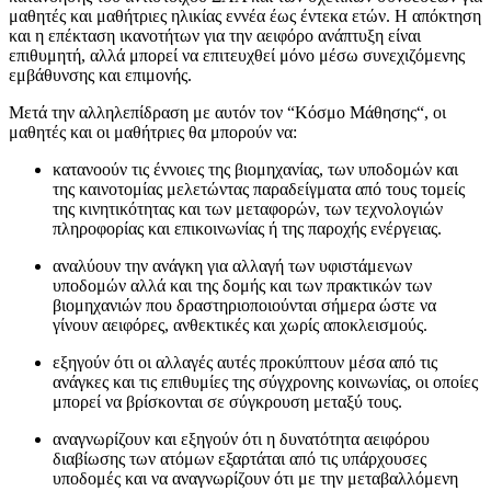
μαθητές και μαθήτριες ηλικίας εννέα έως έντεκα ετών. Η απόκτηση
και η επέκταση ικανοτήτων για την αειφόρο ανάπτυξη είναι
επιθυμητή, αλλά μπορεί να επιτευχθεί μόνο μέσω συνεχιζόμενης
εμβάθυνσης και επιμονής.
Μετά την αλληλεπίδραση με αυτόν τον “Κόσμο Μάθησης“, οι
μαθητές και οι μαθήτριες θα μπορούν να:
κατανοούν τις έννοιες της βιομηχανίας, των υποδομών και
της καινοτομίας μελετώντας παραδείγματα από τους τομείς
της κινητικότητας και των μεταφορών, των τεχνολογιών
πληροφορίας και επικοινωνίας ή της παροχής ενέργειας.
αναλύουν την ανάγκη για αλλαγή των υφιστάμενων
υποδομών αλλά και της δομής και των πρακτικών των
βιομηχανιών που δραστηριοποιούνται σήμερα ώστε να
γίνουν αειφόρες, ανθεκτικές και χωρίς αποκλεισμούς.
εξηγούν ότι οι αλλαγές αυτές προκύπτουν μέσα από τις
ανάγκες και τις επιθυμίες της σύγχρονης κοινωνίας, οι οποίες
μπορεί να βρίσκονται σε σύγκρουση μεταξύ τους.
αναγνωρίζουν και εξηγούν ότι η δυνατότητα αειφόρου
διαβίωσης των ατόμων εξαρτάται από τις υπάρχουσες
υποδομές και να αναγνωρίζουν ότι με την μεταβαλλόμενη