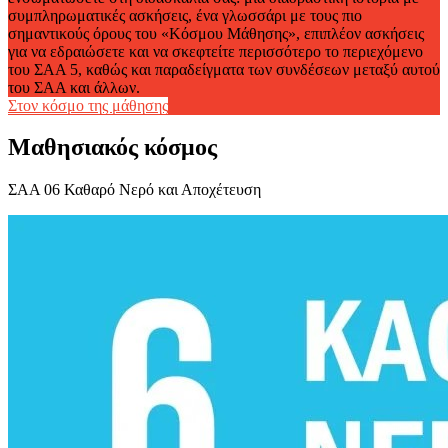
συμπληρωματικές ασκήσεις, ένα γλωσσάρι με τους πιο
σημαντικούς όρους του «Κόσμου Μάθησης», επιπλέον ασκήσεις
για να εδραιώσετε και να σκεφτείτε περισσότερο το περιεχόμενο
του ΣΑΑ 5, καθώς και παραδείγματα των συνδέσεων μεταξύ αυτού
του ΣΑΑ και άλλων.
Στον κόσμο της μάθησης
Μαθησιακός κόσμος
ΣΑΑ 06 Καθαρό Νερό και Αποχέτευση