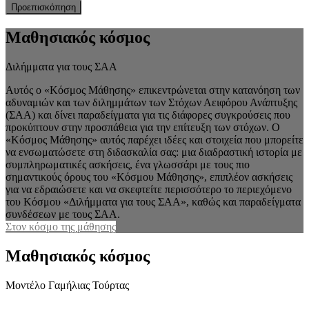
Προεπισκόπηση
Μαθησιακός κόσμος
Διλήμματα για τους ΣΑΑ
Αυτός ο «Κόσμος Μάθησης» επικεντρώνεται στην κατανόηση των
αδυναμιών και των διλημμάτων των Στόχων Αειφόρου Ανάπτυξης
(ΣΑΑ) και δίνει παραδείγματα για τις διάφορες συγκρούσεις που
προκύπτουν στην προσπάθεια για την επίτευξη των στόχων. Ο
«Κόσμος Μάθησης» αυτός παρέχει ιδέες και στοιχεία που μπορείτε
να ενσωματώσετε στη διδασκαλία σας: μια διαδραστική ιστορία με
συμπληρωματικές ασκήσεις, ένα γλωσσάρι με τους πιο
σημαντικούς όρους του «Κόσμου Μάθησης», επιπλέον ασκήσεις
για να εδραιώσετε και να σκεφτείτε περισσότερο το περιεχόμενο
του Κόσμου «Διλήμματα για τους ΣΑΑ», καθώς και παραδείγματα
συνδέσεων με τους ΣΑΑ.
Στον κόσμο της μάθησης
Μαθησιακός κόσμος
Μοντέλο Γαμήλιας Τούρτας